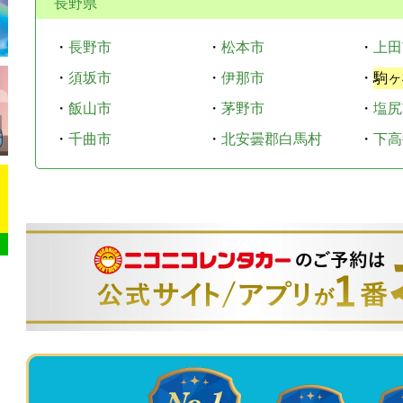
長野県
・
長野市
・
松本市
・
上田
・
須坂市
・
伊那市
・
駒ヶ
・
飯山市
・
茅野市
・
塩尻
・
千曲市
・
北安曇郡白馬村
・
下高