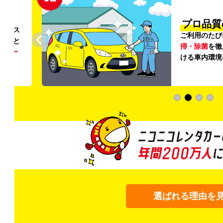
円〜
プロ品質
リンス
ご利用のたび
ること
掃・除菌
を徹
う
リー
ける車内環境
選ばれる理由を