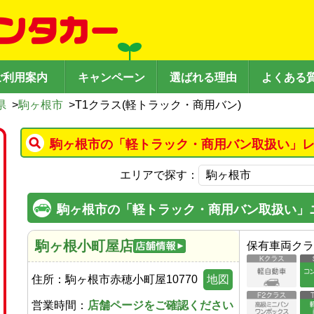
ご利用案内
キャンペーン
選ばれる理由
よくある
県
>
駒ヶ根市
>
T1クラス(軽トラック・商用バン)
駒ヶ根市の「軽トラック・商用バン取扱い」レ
エリアで探す：
駒ヶ根市の「軽トラック・商用バン取扱い」
駒ヶ根小町屋店
保有車両クラ
住所：
駒ヶ根市赤穂小町屋10770
地図
営業時間：
店舗ページをご確認ください