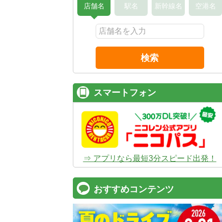
店舗名
駅名
新幹線名
空港名
検索
スマートフォン
⇒ アプリなら最短3分スピード出発！
おすすめコンテンツ