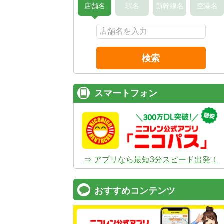
店舗名
駅名
新幹線名
空港名
検索
スマートフォン
⇒ アプリなら最短3分スピード出発！
おすすめコンテンツ