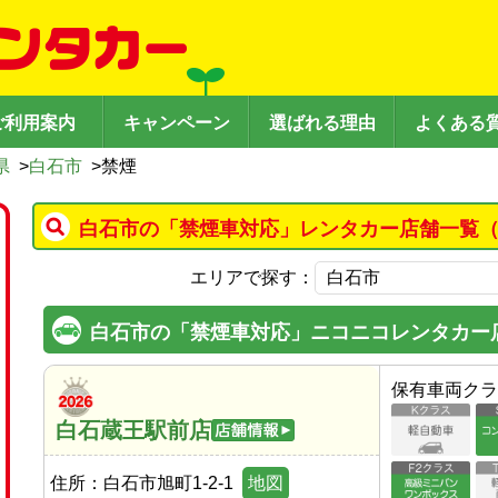
ご利用案内
キャンペーン
選ばれる理由
よくある
県
>
白石市
>
禁煙
白石市の「禁煙車対応」レンタカー店舗一覧（
エリアで探す：
白石市の「禁煙車対応」ニコニコレンタカー
保有車両クラ
白石蔵王駅前店
住所：
白石市旭町1-2-1
地図