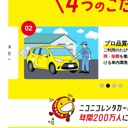
02
円〜
プロ品質
リンス
ご利用のたび
ること
掃・除菌
を徹
う
リー
ける車内環境