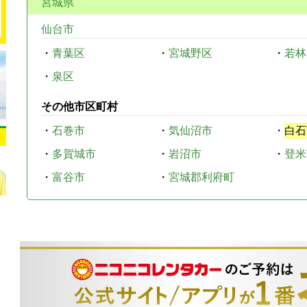
宮城県
仙台市
・
青葉区
・
宮城野区
・
若林
・
泉区
その他市区町村
・
石巻市
・
気仙沼市
・
白石
・
多賀城市
・
岩沼市
・
登米
・
富谷市
・
宮城郡利府町