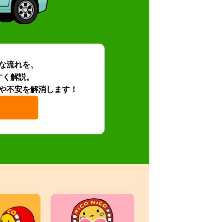
な流れを、
すく解説。
や不安を解消します！