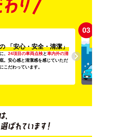
03
の
「安心・安全・清潔」
に、
24項目の車両点検
と
車内外の清
底。安心感と清潔感を感じていただ
にこだわっています。