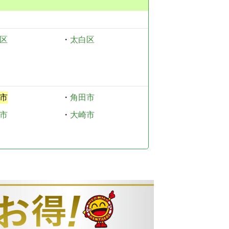
区
・
太白区
市
・
角田市
市
・
大崎市