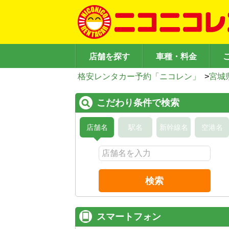
店舗を探す
車種・料金
格安レンタカー予約「ニコレン」
>
宮城
こだわり条件で検索
店舗名
駅名
新幹線名
空港名
検索
スマートフォン