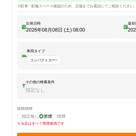
※
駐車・駐輪
スペース確認のため、店舗までお電話にてご相談ください
出発日時
返却
2026年08月08日 (土)
08:00
20
車両タイプ
コンパクトカー
その他の検索条件
指定なし
禁煙/喫煙
指定無し
禁煙
喫煙
※
当店はすべて禁煙車両です