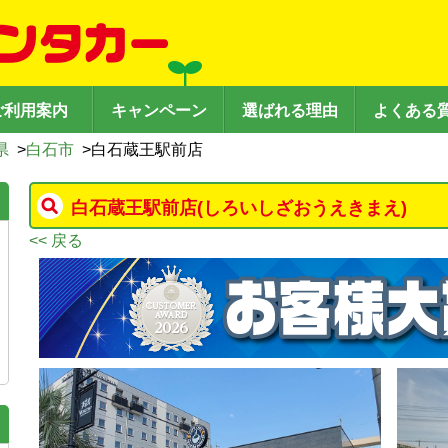
ご利用案内
キャンペーン
選ばれる理由
よくある
県
>
白石市
>
白石蔵王駅前店
白石蔵王駅前店
(しろいしざおうえきまえ)
<< 戻る