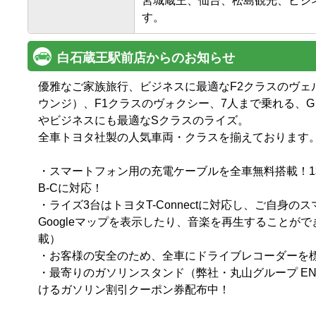
宮城蔵王、仙台、松島観光、ビジ
す。
白石蔵王駅前店からのお知らせ
優雅なご家族旅行、ビジネスに最適なF2クラスのヴェルフ
ウンジ）、F1クラスのヴォクシー、7人まで乗れる、
やビジネスにも最適なSクラスのライズ。

全車トヨタ社製の人気車両・クラスを揃えております。

・スマートフォン用の充電ケーブルを全車無料搭載！1本でLi
B-Cに対応！

・ライズ3台はトヨタT-Connectに対応し、ご自身
Googleマップを表示したり、音楽を再生することが
載）

・お客様の安全のため、全車にドライブレコーダーを標準
・最寄りのガソリンスタンド（弊社・丸山グループ EN
けるガソリン割引クーポン券配布中！
