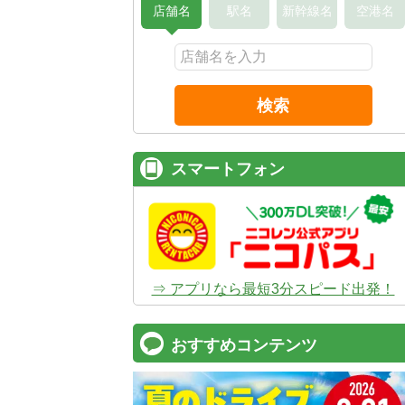
店舗名
駅名
新幹線名
空港名
検索
スマートフォン
⇒ アプリなら最短3分スピード出発！
おすすめコンテンツ