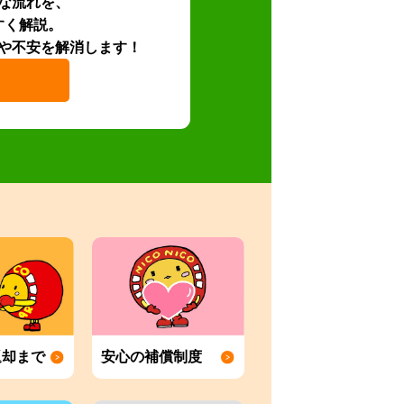
な流れを、
すく解説。
や不安を解消します！
返却まで
安心の補償制度