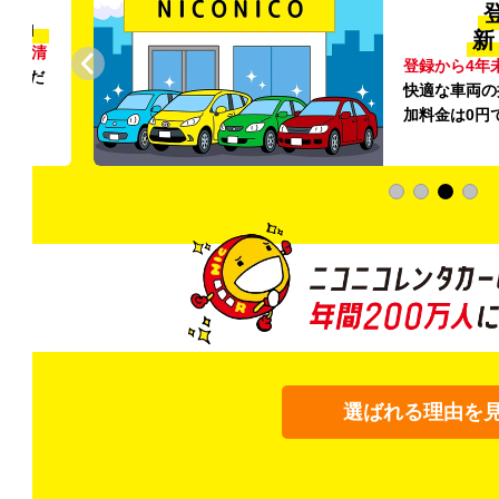
清潔」
新
外の清
登録から4年
いただ
快適な車両の
加料金は0円
選ばれる理由を