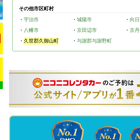
その他市区町村
・
宇治市
・
城陽市
・
向日
・
八幡市
・
京田辺市
・
京丹
・
久世郡久御山町
・
与謝郡与謝野町