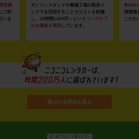
リンスタンドや整備工場の既存イ
車内外の清掃・除菌
を徹底。
ラを活用することでコストを削減
清潔感を感じていただける車
2時間2,525円～という
リーズナブ
こだわっています。
価格を実現
しています。
選ばれる理由を見る