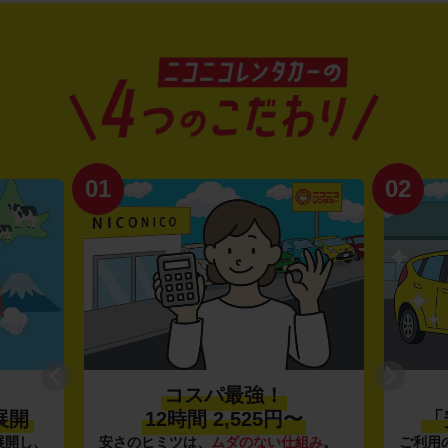
02
コスパ最強！
プロ品質の
12時間 2,525円〜
「安心・安全・清
のヒミツは、
ムダのない仕組み
。
ご利用のたびに、
24項目の車