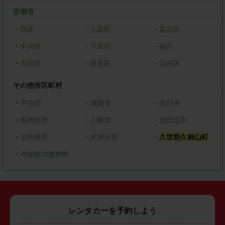
京都市
・
北区
・
上京区
・
左京区
・
中京区
・
下京区
・
南区
・
右京区
・
伏見区
・
山科区
その他市区町村
・
宇治市
・
城陽市
・
向日市
・
長岡京市
・
八幡市
・
京田辺市
・
京丹後市
・
木津川市
・
久世郡久御山町
・
与謝郡与謝野町
レンタカーを予約しよう