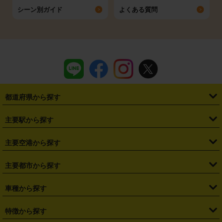
シーン別ガイド
よくある質問
都道府県から探す
・
北海道
・
青森県
・
岩手県
・
宮城県
・
秋田県
・
山形県
主要駅から探す
・
福島県
・
東京都
・
神奈川県
・
埼玉県
・
千葉県
・
茨城県
・
札幌駅
・
仙台駅
・
新宿駅
・
池袋駅
・
渋谷駅
・
東京駅
主要空港から探す
・
栃木県
・
群馬県
・
山梨県
・
愛知県
・
静岡県
・
岐阜県
・
横浜駅
・
川崎駅
・
大宮駅
・
西船橋駅
・
柏駅
・
名古屋駅
・
新千歳空港
・
仙台空港
主要都市から探す
・
長野県
・
新潟県
・
富山県
・
石川県
・
福井県
・
大阪府
・
大阪駅
・
難波駅
・
三宮駅
・
京都駅
・
広島駅
・
博多駅
・
成田空港
・
羽田空港
・
兵庫県
・
京都府
・
滋賀県
・
和歌山県
・
奈良県
・
三重県
・
札幌市
・
仙台市
車種から探す
・
熊本駅
・
那覇空港駅
・
中部国際空港セントレア
・
関西国際空港
・
鳥取県
・
島根県
・
岡山県
・
広島県
・
山口県
・
徳島県
・
千葉市
・
さいたま市
・
軽自動車
・
コンパクトカー
・
ステーションワゴン・セダン
特徴から探す
・
大阪国際空港（伊丹空港）
・
神戸空港
・
香川県
・
愛媛県
・
高知県
・
福岡県
・
佐賀県
・
長崎県
・
横浜市
・
川崎市