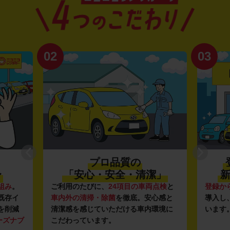
02
03
プロ品質の
〜
「安心・安全・清潔」
新
組み
。
ご利用のたびに、
24項目の車両点検
と
登録か
既存イ
車内外の清掃・除菌
を徹底。安心感と
導入し
を削減
清潔感を感じていただける車内環境に
います
ーズナブ
こだわっています。