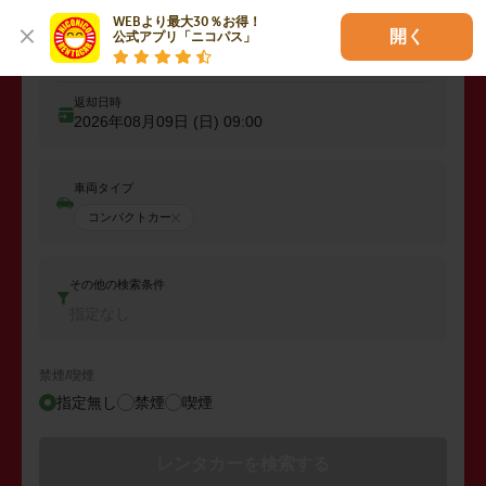
WEBより最大30％お得！

開く
公式アプリ「ニコパス」
出発日時
2026年08月08日 (土)
09:00
返却日時
2026年08月09日 (日)
09:00
車両タイプ
コンパクトカー
その他の検索条件
指定なし
禁煙/喫煙
指定無し
禁煙
喫煙
レンタカーを検索する