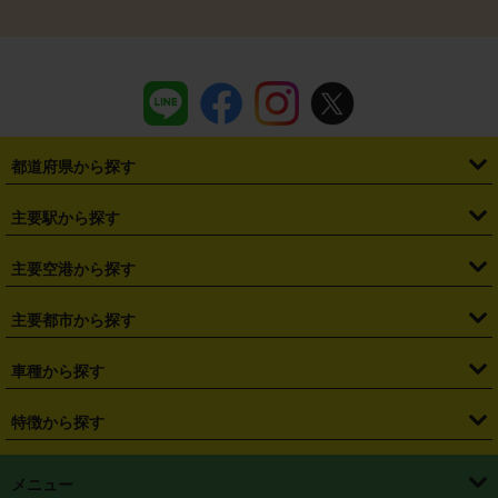
都道府県から探す
・
北海道
・
青森県
・
岩手県
・
宮城県
・
秋田県
・
山形県
主要駅から探す
・
福島県
・
東京都
・
神奈川県
・
埼玉県
・
千葉県
・
茨城県
・
札幌駅
・
仙台駅
・
新宿駅
・
池袋駅
・
渋谷駅
・
東京駅
主要空港から探す
・
栃木県
・
群馬県
・
山梨県
・
愛知県
・
静岡県
・
岐阜県
・
横浜駅
・
川崎駅
・
大宮駅
・
西船橋駅
・
柏駅
・
名古屋駅
・
新千歳空港
・
仙台空港
主要都市から探す
・
長野県
・
新潟県
・
富山県
・
石川県
・
福井県
・
大阪府
・
大阪駅
・
難波駅
・
三宮駅
・
京都駅
・
広島駅
・
博多駅
・
成田空港
・
羽田空港
・
兵庫県
・
京都府
・
滋賀県
・
和歌山県
・
奈良県
・
三重県
・
札幌市
・
仙台市
車種から探す
・
熊本駅
・
那覇空港駅
・
中部国際空港セントレア
・
関西国際空港
・
鳥取県
・
島根県
・
岡山県
・
広島県
・
山口県
・
徳島県
・
千葉市
・
さいたま市
・
軽自動車
・
コンパクトカー
・
ステーションワゴン・セダン
特徴から探す
・
大阪国際空港（伊丹空港）
・
神戸空港
・
香川県
・
愛媛県
・
高知県
・
福岡県
・
佐賀県
・
長崎県
・
横浜市
・
川崎市
・
ミニバン・ワンボックス
・
高級ミニバン・ワンボックス
・
SUV
・
岡山空港
・
徳島空港
・
ハイブリッド
・
宅配レンタカー
・
ETCカードレンタル
・
熊本県
・
大分県
・
宮崎県
・
鹿児島県
・
沖縄県
・
相模原市
・
新潟市
メニュー
・
軽トラック・商用バン
・
福岡空港
・
鹿児島空港