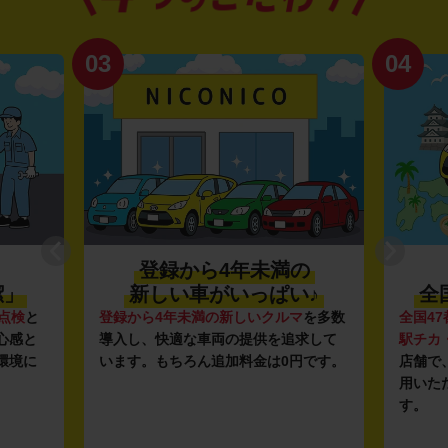
03
04
登録から4年未満の
潔」
新しい車がいっぱい♪
全
点検
と
登録から4年未満の新しいクルマ
を多数
全国47
心感と
導入し、快適な車両の提供を追求して
駅チカ
環境に
います。もちろん追加料金は0円です。
店舗で
用いた
す。