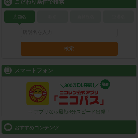
こだわり条件で検索
店舗名
駅名
新幹線名
空港名
検索
スマートフォン
⇒ アプリなら最短3分スピード出発！
おすすめコンテンツ