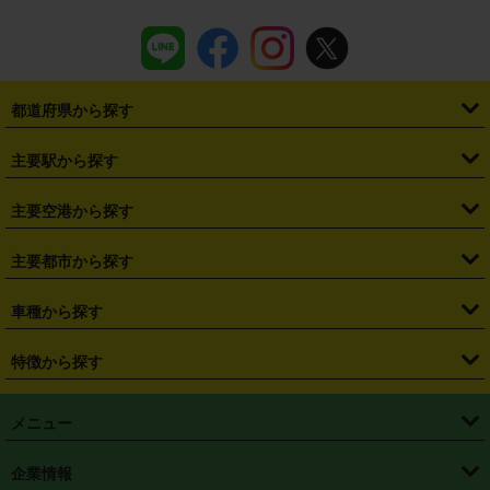
都道府県から探す
・
北海道
・
青森県
・
岩手県
・
宮城県
・
秋田県
・
山形県
主要駅から探す
・
福島県
・
東京都
・
神奈川県
・
埼玉県
・
千葉県
・
茨城県
・
札幌駅
・
仙台駅
・
新宿駅
・
池袋駅
・
渋谷駅
・
東京駅
主要空港から探す
・
栃木県
・
群馬県
・
山梨県
・
愛知県
・
静岡県
・
岐阜県
・
横浜駅
・
川崎駅
・
大宮駅
・
西船橋駅
・
柏駅
・
名古屋駅
・
新千歳空港
・
仙台空港
主要都市から探す
・
長野県
・
新潟県
・
富山県
・
石川県
・
福井県
・
大阪府
・
大阪駅
・
難波駅
・
三宮駅
・
京都駅
・
広島駅
・
博多駅
・
成田空港
・
羽田空港
・
兵庫県
・
京都府
・
滋賀県
・
和歌山県
・
奈良県
・
三重県
・
札幌市
・
仙台市
車種から探す
・
熊本駅
・
那覇空港駅
・
中部国際空港セントレア
・
関西国際空港
・
鳥取県
・
島根県
・
岡山県
・
広島県
・
山口県
・
徳島県
・
千葉市
・
さいたま市
・
軽自動車
・
コンパクトカー
・
ステーションワゴン・セダン
特徴から探す
・
大阪国際空港（伊丹空港）
・
神戸空港
・
香川県
・
愛媛県
・
高知県
・
福岡県
・
佐賀県
・
長崎県
・
横浜市
・
川崎市
・
ミニバン・ワンボックス
・
高級ミニバン・ワンボックス
・
SUV
・
岡山空港
・
徳島空港
・
ハイブリッド
・
宅配レンタカー
・
ETCカードレンタル
・
熊本県
・
大分県
・
宮崎県
・
鹿児島県
・
沖縄県
・
相模原市
・
新潟市
メニュー
・
軽トラック・商用バン
・
福岡空港
・
鹿児島空港
・
長期レンタル
・
深夜時間帯レンタル
・
免責補償プラス
・
静岡市
・
浜松市
・
・
トラック・バン
トップページ
・
はじめての方へ
・
ご利用案内
(タウンエースバン、ライトエースバン等)
企業情報
・
那覇空港
・
パーフェクト補償
・
スタッドレスタイヤ
・
直前予約
・
名古屋市
・
京都市