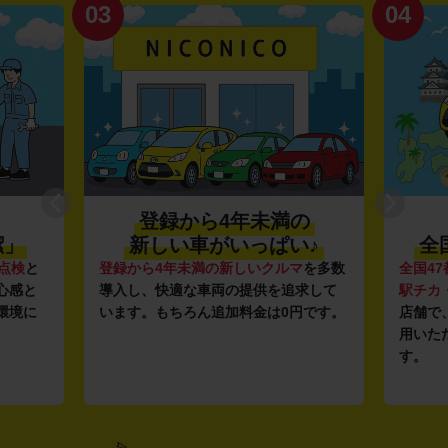
03
04
登録から4年未満の
潔」
新しい車がいっぱい♪
全
点検
と
登録から4年未満の新しいクルマ
を多数
全国47
心感と
導入し、快適な車両の提供を追求して
駅チカ
環境に
います。もちろん追加料金は0円です。
店舗で
用いた
す。