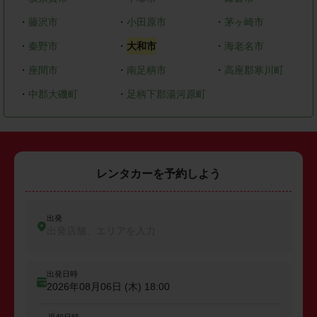
・
藤沢市
・
小田原市
・
茅ヶ崎市
・
秦野市
・
大和市
・
海老名市
・
座間市
・
南足柄市
・
高座郡寒川町
・
中郡大磯町
・
足柄下郡湯河原町
レンタカーを予約しよう
出発
出発店舗、エリアを入力
出発日時
2026年08月06日 (木)
18:00
返却日時