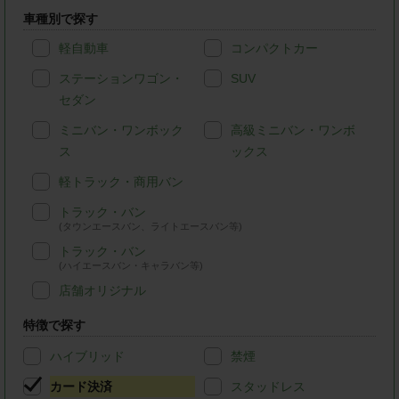
車種別で探す
軽自動車
コンパクトカー
ステーションワゴン・
SUV
セダン
ミニバン・ワンボック
高級ミニバン・ワンボ
ス
ックス
軽トラック・商用バン
トラック・バン
(タウンエースバン、ライトエースバン等)
トラック・バン
(ハイエースバン・キャラバン等)
店舗オリジナル
特徴で探す
ハイブリッド
禁煙
カード決済
スタッドレス