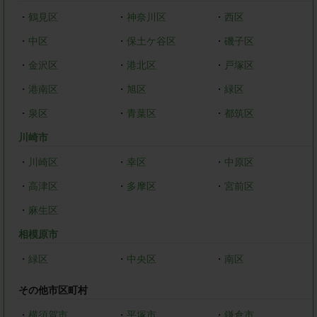
・
鶴見区
・
神奈川区
・
西区
・
中区
・
保土ケ谷区
・
磯子区
・
金沢区
・
港北区
・
戸塚区
・
港南区
・
旭区
・
緑区
・
泉区
・
青葉区
・
都筑区
川崎市
・
川崎区
・
幸区
・
中原区
・
高津区
・
多摩区
・
宮前区
・
麻生区
相模原市
・
緑区
・
中央区
・
南区
その他市区町村
・
横須賀市
・
平塚市
・
鎌倉市