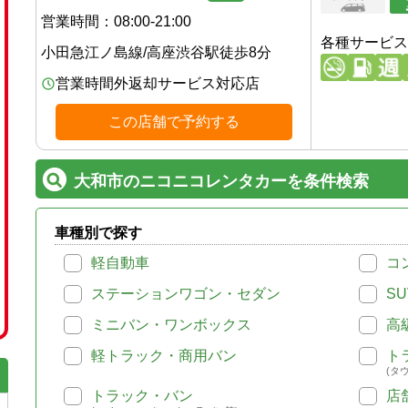
営業時間：
08:00-21:00
各種サービス
小田急江ノ島線
/
高座渋谷駅
徒歩
8
分
営業時間外返却サービス対応店
この店舗で予約する
大和市のニコニコレンタカーを条件検索
車種別で探す
軽自動車
コ
ステーションワゴン・セダン
SU
ミニバン・ワンボックス
高
軽トラック・商用バン
ト
(タ
トラック・バン
店