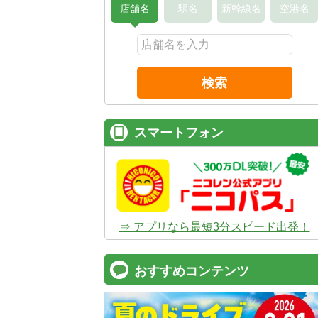
店舗名
駅名
新幹線名
空港名
検索
スマートフォン
⇒ アプリなら最短3分スピード出発！
おすすめコンテンツ