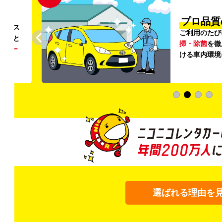
円〜
プロ品質
リンス
ご利用のたび
ること
掃・除菌
を徹
う
リー
ける車内環境
選ばれる理由を