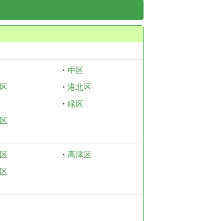
・
中区
区
・
港北区
・
緑区
区
区
・
高津区
区