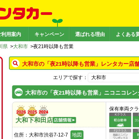
ご利用案内
キャンペーン
選ばれる理由
よくある
川県
>
大和市
>
夜21時以降も営業
大和市の「夜21時以降も営業」レンタカー店
エリアで探す：
大和市の「夜21時以降も営業」ニコニコレン
保有車両クラ
大和下和田店
住所：
大和市渋谷7-12-7
地図