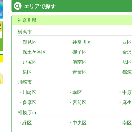
エリアで探す
神奈川県
横浜市
・
鶴見区
・
神奈川区
・
西区
・
保土ケ谷区
・
磯子区
・
金沢
・
戸塚区
・
港南区
・
旭区
・
泉区
・
青葉区
・
都筑
川崎市
・
川崎区
・
幸区
・
中原
・
多摩区
・
宮前区
・
麻生
相模原市
・
緑区
・
中央区
・
南区