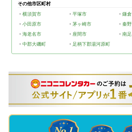
その他市区町村
・
横須賀市
・
平塚市
・
鎌倉
・
小田原市
・
茅ヶ崎市
・
秦野
・
海老名市
・
座間市
・
南足
・
中郡大磯町
・
足柄下郡湯河原町