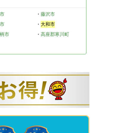
市
・
藤沢市
市
・
大和市
柄市
・
高座郡寒川町