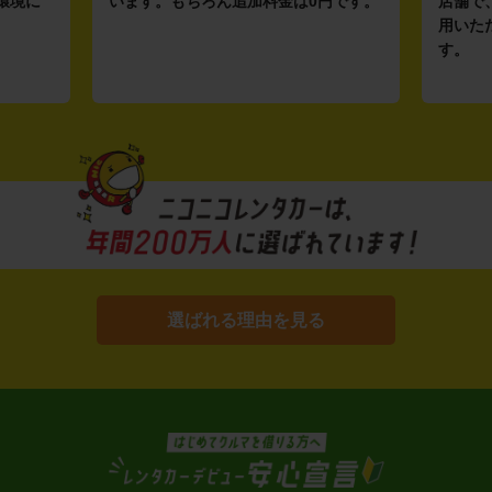
環境に
います。もちろん追加料金は0円です。
店舗で
用いた
す。
選ばれる理由を見る