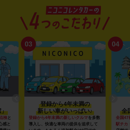
03
04
登録から4年未満の
潔」
新しい車がいっぱい♪
全
点検
と
登録から4年未満の新しいクルマ
を多数
全国47
心感と
導入し、快適な車両の提供を追求して
駅チカ