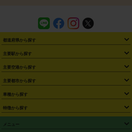
都道府県から探す
・
北海道
・
青森県
・
岩手県
・
宮城県
・
秋田県
・
山形県
主要駅から探す
・
福島県
・
東京都
・
神奈川県
・
埼玉県
・
千葉県
・
茨城県
・
札幌駅
・
仙台駅
・
新宿駅
・
池袋駅
・
渋谷駅
・
東京駅
主要空港から探す
・
栃木県
・
群馬県
・
山梨県
・
愛知県
・
静岡県
・
岐阜県
・
横浜駅
・
川崎駅
・
大宮駅
・
西船橋駅
・
柏駅
・
名古屋駅
・
新千歳空港
・
仙台空港
主要都市から探す
・
長野県
・
新潟県
・
富山県
・
石川県
・
福井県
・
大阪府
・
大阪駅
・
難波駅
・
三宮駅
・
京都駅
・
広島駅
・
博多駅
・
成田空港
・
羽田空港
・
兵庫県
・
京都府
・
滋賀県
・
和歌山県
・
奈良県
・
三重県
・
札幌市
・
仙台市
車種から探す
・
熊本駅
・
那覇空港駅
・
中部国際空港セントレア
・
関西国際空港
・
鳥取県
・
島根県
・
岡山県
・
広島県
・
山口県
・
徳島県
・
千葉市
・
さいたま市
・
軽自動車
・
コンパクトカー
・
ステーションワゴン・セダン
特徴から探す
・
大阪国際空港（伊丹空港）
・
神戸空港
・
香川県
・
愛媛県
・
高知県
・
福岡県
・
佐賀県
・
長崎県
・
横浜市
・
川崎市
・
ミニバン・ワンボックス
・
高級ミニバン・ワンボックス
・
SUV
・
岡山空港
・
徳島空港
・
ハイブリッド
・
宅配レンタカー
・
ETCカードレンタル
・
熊本県
・
大分県
・
宮崎県
・
鹿児島県
・
沖縄県
・
相模原市
・
新潟市
メニュー
・
軽トラック・商用バン
・
福岡空港
・
鹿児島空港
・
長期レンタル
・
深夜時間帯レンタル
・
免責補償プラス
・
静岡市
・
浜松市