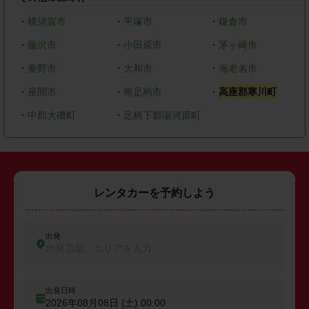
・
横須賀市
・
平塚市
・
鎌倉市
・
藤沢市
・
小田原市
・
茅ヶ崎市
・
秦野市
・
大和市
・
海老名市
・
座間市
・
南足柄市
・
高座郡寒川町
・
中郡大磯町
・
足柄下郡湯河原町
レンタカーを予約しよう
出発
出発店舗、エリアを入力
出発日時
2026年08月08日 (土)
00:00