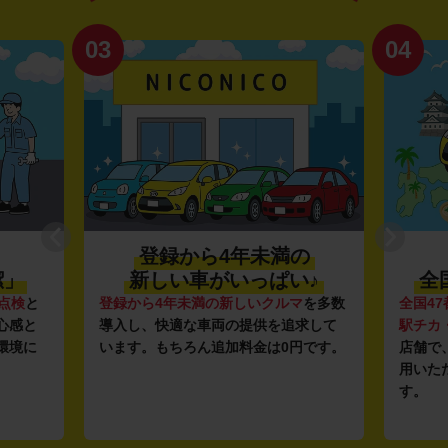
03
04
登録から4年未満の
潔」
新しい車がいっぱい♪
全
点検
と
登録から4年未満の新しいクルマ
を多数
全国47
心感と
導入し、快適な車両の提供を追求して
駅チカ
環境に
います。もちろん追加料金は0円です。
店舗で
用いた
す。