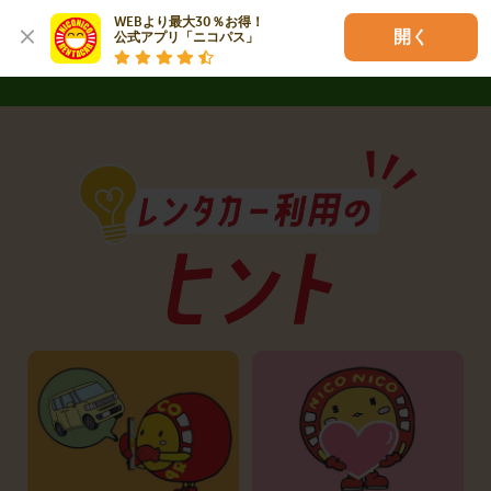
詳しく見る
WEBより最大30％お得！

開く
公式アプリ「ニコパス」