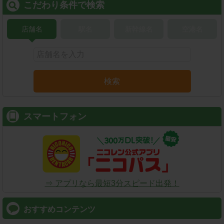
こだわり条件で検索
店舗名
駅名
新幹線名
空港名
検索
スマートフォン
⇒ アプリなら最短3分スピード出発！
おすすめコンテンツ