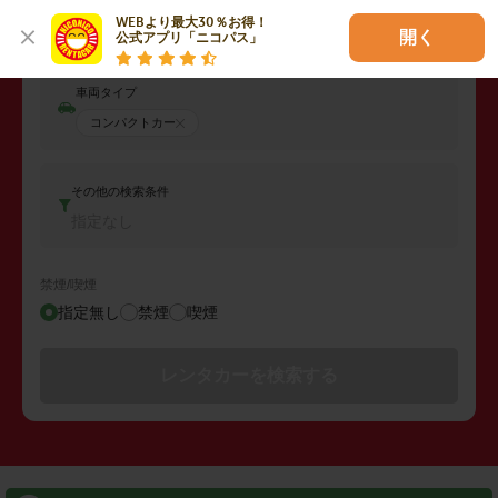
返却日時
WEBより最大30％お得！

2026年08月08日 (土)
02:00
開く
公式アプリ「ニコパス」
車両タイプ
コンパクトカー
その他の検索条件
指定なし
禁煙/喫煙
指定無し
禁煙
喫煙
レンタカーを検索する