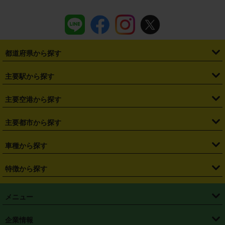
都道府県から探す
・
北海道
・
青森県
・
岩手県
・
宮城県
・
秋田県
・
山形県
主要駅から探す
・
福島県
・
東京都
・
神奈川県
・
埼玉県
・
千葉県
・
茨城県
・
札幌駅
・
仙台駅
・
新宿駅
・
池袋駅
・
渋谷駅
・
東京駅
主要空港から探す
・
栃木県
・
群馬県
・
山梨県
・
愛知県
・
静岡県
・
岐阜県
・
横浜駅
・
川崎駅
・
大宮駅
・
西船橋駅
・
柏駅
・
名古屋駅
・
新千歳空港
・
仙台空港
主要都市から探す
・
長野県
・
新潟県
・
富山県
・
石川県
・
福井県
・
大阪府
・
大阪駅
・
難波駅
・
三宮駅
・
京都駅
・
広島駅
・
博多駅
・
成田空港
・
羽田空港
・
兵庫県
・
京都府
・
滋賀県
・
和歌山県
・
奈良県
・
三重県
・
札幌市
・
仙台市
車種から探す
・
熊本駅
・
那覇空港駅
・
中部国際空港セントレア
・
関西国際空港
・
鳥取県
・
島根県
・
岡山県
・
広島県
・
山口県
・
徳島県
・
千葉市
・
さいたま市
・
軽自動車
・
コンパクトカー
・
ステーションワゴン・セダン
特徴から探す
・
大阪国際空港（伊丹空港）
・
神戸空港
・
香川県
・
愛媛県
・
高知県
・
福岡県
・
佐賀県
・
長崎県
・
横浜市
・
川崎市
・
ミニバン・ワンボックス
・
高級ミニバン・ワンボックス
・
SUV
・
岡山空港
・
徳島空港
・
ハイブリッド
・
宅配レンタカー
・
ETCカードレンタル
・
熊本県
・
大分県
・
宮崎県
・
鹿児島県
・
沖縄県
・
相模原市
・
新潟市
メニュー
・
軽トラック・商用バン
・
福岡空港
・
鹿児島空港
・
長期レンタル
・
深夜時間帯レンタル
・
免責補償プラス
・
静岡市
・
浜松市
・
・
トラック・バン
トップページ
・
はじめての方へ
・
ご利用案内
(タウンエースバン、ライトエースバン等)
企業情報
・
那覇空港
・
パーフェクト補償
・
スタッドレスタイヤ
・
直前予約