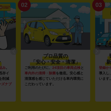
02
03
プロ品質の
〜
「安心・安全・清潔」
新
組み
。
ご利用のたびに、
24項目の車両点検
と
登録か
既存イ
車内外の清掃・除菌
を徹底。安心感と
導入し
を削減
清潔感を感じていただける車内環境に
います
ーズナブ
こだわっています。