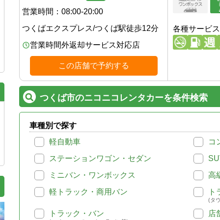
営業時間：
08:00-20:00
つくばエクスプレス
/
つくば駅
徒歩
12
分
各種サービス
営業時間外返却サービス対応店
この店舗で予約する
つくば市のニコニコレンタカーを条件検索
車種別で探す
軽自動車
コ
ステーションワゴン・セダン
SU
ミニバン・ワンボックス
高
軽トラック・商用バン
ト
(タ
トラック・バン
店