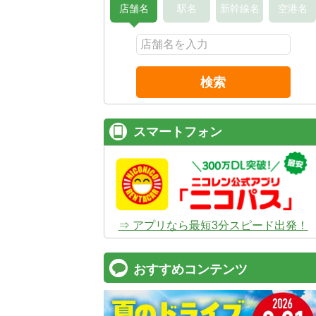
店舗名
駅名
新幹線名
空港名
検索
スマートフォン
⇒ アプリなら最短3分スピード出発！
おすすめコンテンツ