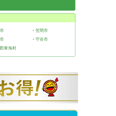
市
・
笠間市
市
・
守谷市
郡東海村