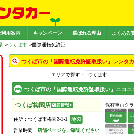
ご利用案内
キャンペーン
選ばれる理由
よくある
県
>
つくば市
>
国際運転免許証
つくば市の「国際運転免許証取扱い」レンタカ
エリアで探す：
つくば市の「国際運転免許証取扱い」ニコニ
つくば梅園店
保有車両クラ
住所：
つくば市梅園2-1-1
地図
営業時間：
店舗ページをご確認ください