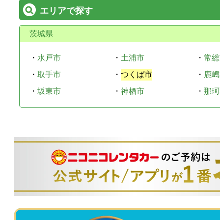
エリアで探す
茨城県
・
水戸市
・
土浦市
・
常総
・
取手市
・
つくば市
・
鹿嶋
・
坂東市
・
神栖市
・
那珂