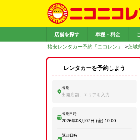
店舗を探す
車種・料金
格安レンタカー予約「ニコレン」
>
茨城
レンタカーを予約しよう
出発
出発店舗、エリアを入力
出発日時
2026年08月07日 (金)
10:00
返却日時