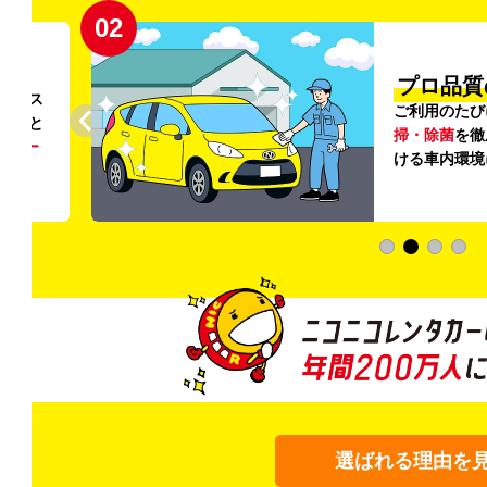
02
円〜
プロ品質
リンス
ご利用のたび
ること
掃・除菌
を徹
う
リー
ける車内環境
選ばれる理由を