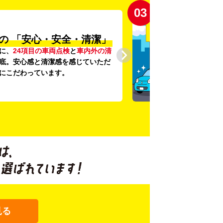
03
の
「安心・安全・清潔」
に、
24項目の車両点検
と
車内外の清
底。安心感と清潔感を感じていただ
にこだわっています。
見る