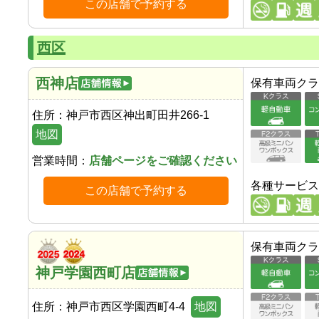
この店舗で予約する
西区
西神店
保有車両クラ
住所：
神戸市西区神出町田井266-1
地図
営業時間：
店舗ページをご確認ください
各種サービス
この店舗で予約する
保有車両クラ
神戸学園西町店
住所：
神戸市西区学園西町4-4
地図