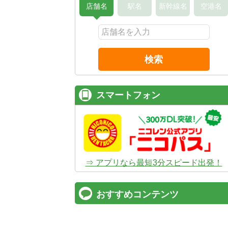
店舗名
駅名
新幹線名
空港名
検索
スマートフォン
⇒ アプリなら最短3分スピード出発！
おすすめコンテンツ