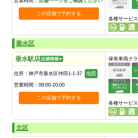
営業時間：
店舗ページをご確認ください
この店舗で予約する
各種サービス
垂水区
垂水駅店
保有車両クラ
住所：
神戸市垂水区仲田1-1-37
地図
営業時間：
08:00-20:00
この店舗で予約する
各種サービス
北区