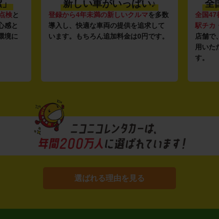
潔」
新しい車がいっぱい♪
全
点検
と
登録から4年未満の新しいクルマ
を多数
全国47
心感と
導入し、快適な車両の提供を追求して
駅チカ
環境に
います。もちろん追加料金は0円です。
店舗で
用いた
す。
選ばれる理由を見る