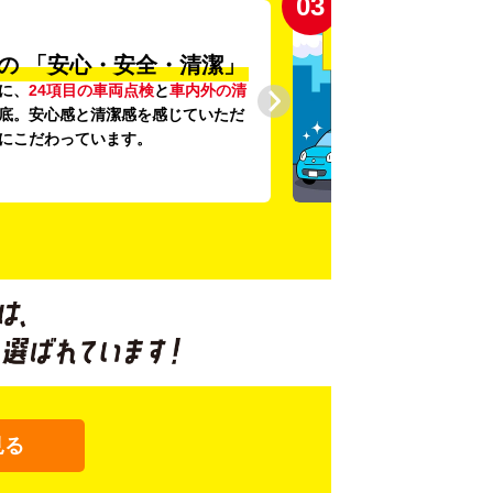
03
の
「安心・安全・清潔」
に、
24項目の車両点検
と
車内外の清
底。安心感と清潔感を感じていただ
にこだわっています。
見る