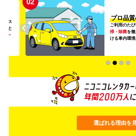
02
円〜
プロ品質
リンス
ご利用のたび
ること
掃・除菌
を徹
う
リー
ける車内環境
選ばれる理由を