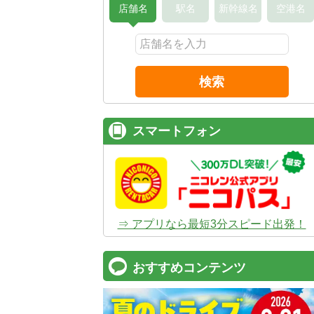
店舗名
駅名
新幹線名
空港名
検索
スマートフォン
⇒ アプリなら最短3分スピード出発！
おすすめコンテンツ