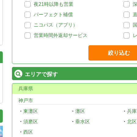
夜21時以降も営業
パーフェクト補償
ニコパス（アプリ）
営業時間外返却サービス
絞り込む
エリアで探す
兵庫県
神戸市
・
東灘区
・
灘区
・
兵庫
・
須磨区
・
垂水区
・
北区
・
西区