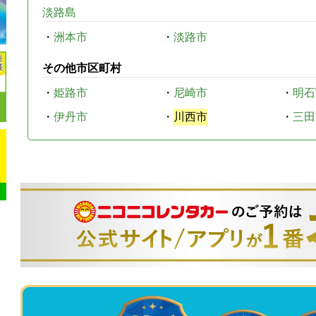
淡路島
・
洲本市
・
淡路市
その他市区町村
・
姫路市
・
尼崎市
・
明石
・
伊丹市
・
川西市
・
三田