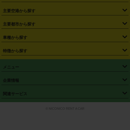
・
福島県
・
東京都
・
神奈川県
・
埼玉県
・
千葉県
・
茨城県
・
札幌駅
・
仙台駅
・
新宿駅
・
池袋駅
・
渋谷駅
・
東京駅
主要空港から探す
・
栃木県
・
群馬県
・
山梨県
・
愛知県
・
静岡県
・
岐阜県
・
横浜駅
・
川崎駅
・
大宮駅
・
西船橋駅
・
柏駅
・
名古屋駅
・
新千歳空港
・
仙台空港
主要都市から探す
・
長野県
・
新潟県
・
富山県
・
石川県
・
福井県
・
大阪府
・
大阪駅
・
難波駅
・
三宮駅
・
京都駅
・
広島駅
・
博多駅
・
成田空港
・
羽田空港
・
兵庫県
・
京都府
・
滋賀県
・
和歌山県
・
奈良県
・
三重県
・
札幌市
・
仙台市
車種から探す
・
熊本駅
・
那覇空港駅
・
中部国際空港セントレア
・
関西国際空港
・
鳥取県
・
島根県
・
岡山県
・
広島県
・
山口県
・
徳島県
・
千葉市
・
さいたま市
・
軽自動車
・
コンパクトカー
・
ステーションワゴン・セダン
特徴から探す
・
大阪国際空港（伊丹空港）
・
神戸空港
・
香川県
・
愛媛県
・
高知県
・
福岡県
・
佐賀県
・
長崎県
・
横浜市
・
川崎市
・
ミニバン・ワンボックス
・
高級ミニバン・ワンボックス
・
SUV
・
岡山空港
・
徳島空港
・
ハイブリッド
・
宅配レンタカー
・
ETCカードレンタル
・
熊本県
・
大分県
・
宮崎県
・
鹿児島県
・
沖縄県
・
相模原市
・
新潟市
メニュー
・
軽トラック・商用バン
・
福岡空港
・
鹿児島空港
・
長期レンタル
・
深夜時間帯レンタル
・
免責補償プラス
・
静岡市
・
浜松市
・
・
トラック・バン
トップページ
・
はじめての方へ
・
ご利用案内
(タウンエースバン、ライトエースバン等)
企業情報
・
那覇空港
・
パーフェクト補償
・
スタッドレスタイヤ
・
直前予約
・
名古屋市
・
京都市
・
・
トラック・バン
ベストレート保証
・
予約から返却まで
・
・
店舗オリジナル
利用シーン別ガイ
(ハイエースバン・キャラバン等)
・
・
ニコパス(アプリ)
会社概要
・
ニュース
・
国際運転免許証
・
フランチャイズ募集
・
営業時間外返却サービス
・
個人情報保護
関連サービス
・
大阪市
・
堺市
ド
・
・
レッカー搬送サービス
カスタマーハラスメントに対する基本方針
・
神戸市
・
岡山市
・
・
車種・料金
カーリースなら「定額ニコノリパック」
・
店舗を探す
・
キャンペーン
© NICONICO RENT A CAR
・
特定商取引法に基づく表記
・
旅行業約款
・
広島市
・
北九州市
・
・
会員特典
超短期カーリースの「ニコリース」
・
選ばれる理由
・
安心・安全への取
り組み
・
福岡市
・
熊本市