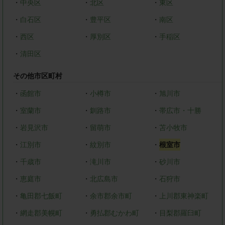
・
中央区
・
北区
・
東区
・
白石区
・
豊平区
・
南区
・
西区
・
厚別区
・
手稲区
・
清田区
その他市区町村
・
函館市
・
小樽市
・
旭川市
・
室蘭市
・
釧路市
・
帯広市・十勝
・
岩見沢市
・
留萌市
・
苫小牧市
・
江別市
・
紋別市
・
根室市
・
千歳市
・
滝川市
・
砂川市
・
恵庭市
・
北広島市
・
石狩市
・
亀田郡七飯町
・
余市郡余市町
・
上川郡東神楽町
・
網走郡美幌町
・
勇払郡むかわ町
・
目梨郡羅臼町