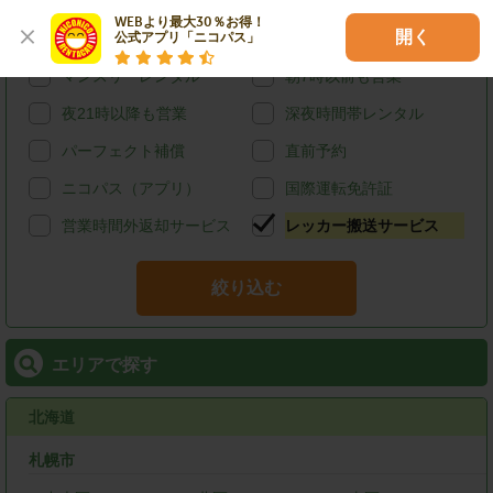
給油可能
ETCレンタル
WEBより最大30％お得！

開く
公式アプリ「ニコパス」
宅配レンタカー
ウィークリーレンタル
マンスリーレンタル
朝7時以前も営業
夜21時以降も営業
深夜時間帯レンタル
パーフェクト補償
直前予約
ニコパス（アプリ）
国際運転免許証
営業時間外返却サービス
レッカー搬送サービス
絞り込む
エリアで探す
北海道
札幌市