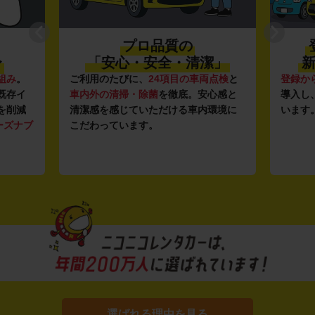
プロ品質の
〜
「安心・安全・清潔」
新
組み
。
ご利用のたびに、
24項目の車両点検
と
登録か
既存イ
車内外の清掃・除菌
を徹底。安心感と
導入し
を削減
清潔感を感じていただける車内環境に
います
ーズナブ
こだわっています。
選ばれる理由を見る