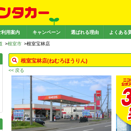
ご利用案内
キャンペーン
選ばれる理由
よくある
道
>
根室市
>
根室宝林店
根室宝林店
(ねむろほうりん)
<< 戻る