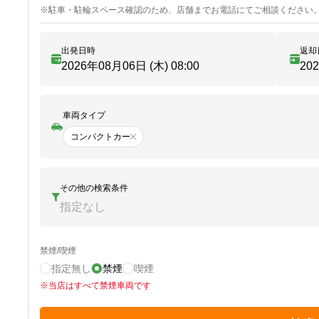
※
駐車・駐輪
スペース確認のため、店舗までお電話にてご相談ください
出発日時
返却
2026年08月06日 (木)
08:00
20
車両タイプ
コンパクトカー
その他の検索条件
指定なし
禁煙/喫煙
指定無し
禁煙
喫煙
※
当店はすべて禁煙車両です