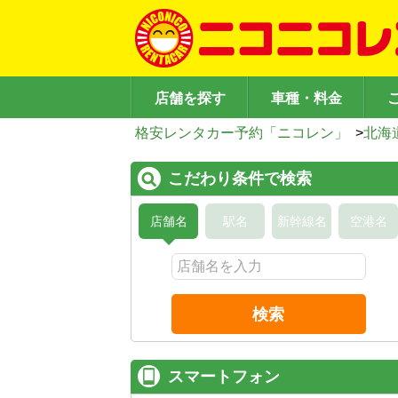
店舗を探す
車種・料金
格安レンタカー予約「ニコレン」
>
北海
こだわり条件で検索
店舗名
駅名
新幹線名
空港名
検索
スマートフォン