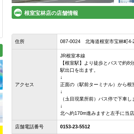
根室宝林店の店舗情報
住所
087-0024
北海道根室市宝林町4-2
JR根室本線

【根室駅】より徒歩とバスで約8分
駅出口を出ます。

↓

アクセス
正面の（駅前ターミナル）から根室
↓

（圡目現業所前）バス停で下車します
↓

北へ約170m進みますと左手に当店
店舗電話番号
0153-23-5512