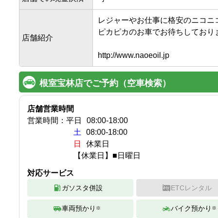
レジャーやお仕事に格安のニコニ
ピカピカのお車でお待ちしておりま
店舗紹介
http://www.naoeoil.jp
根室宝林店でご予約（空車検索）
店舗営業時間
営業時間：
平日
08:00
-
18:00
土
08:00-18:00
日
休業日
【休業日】■日曜日
対応サービス
ガソスタ併設
ETCレンタル
車両預かり
バイク預かり
※
※