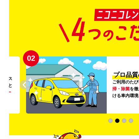
03
清潔」
新
外の清
登録から4年
いただ
快適な車両の
加料金は0円