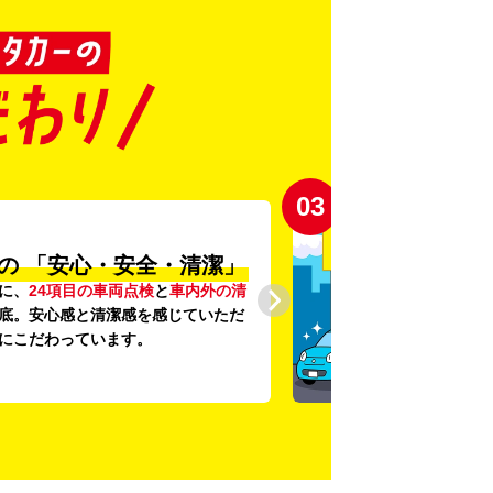
04
登録から4年未満の
しい車がいっぱい♪
未満の新しいクルマ
を多数導入し、
提供を追求しています。もちろん追
です。