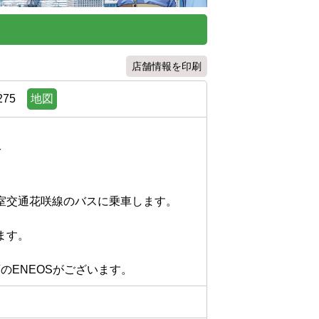
店舗情報を印刷
75
地図


交通花咲線のバスに乗車します。

。

のENEOSがございます。