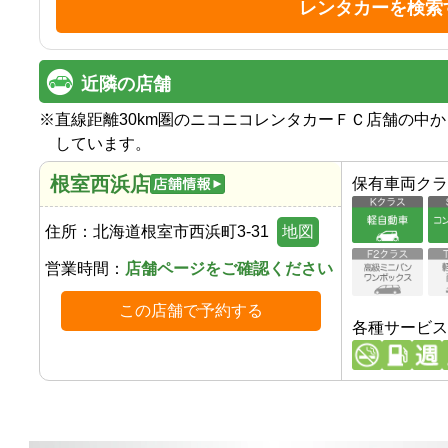
レンタカーを検索
近隣の店舗
※
直線距離30km圏のニコニコレンタカーＦＣ店舗の中
しています。
根室西浜店
保有車両クラ
住所：
北海道根室市西浜町3-31
地図
営業時間：
店舗ページをご確認ください
この店舗で予約する
各種サービス