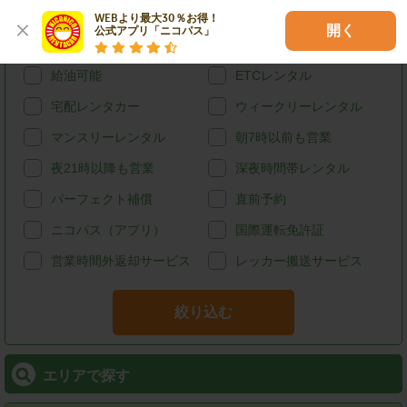
ハイブリッド
禁煙
WEBより最大30％お得！

開く
公式アプリ「ニコパス」
カード決済
スタッドレス
給油可能
ETCレンタル
宅配レンタカー
ウィークリーレンタル
マンスリーレンタル
朝7時以前も営業
夜21時以降も営業
深夜時間帯レンタル
パーフェクト補償
直前予約
ニコパス（アプリ）
国際運転免許証
営業時間外返却サービス
レッカー搬送サービス
絞り込む
エリアで探す