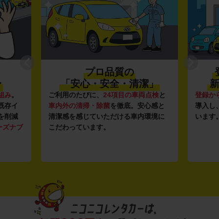
プロ品質の
〜
「安心・安全・清潔」
新
組み
。
ご利用のたびに、
24項目の車両点検
と
登録か
既存イ
車内外の清掃・除菌
を徹底。安心感と
導入し
を削減
清潔感を感じていただける車内環境に
います
ーズナブ
こだわっています。