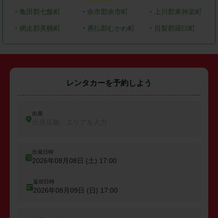
・
亀田郡七飯町
・
余市郡余市町
・
上川郡東神楽町
・
網走郡美幌町
・
勇払郡むかわ町
・
目梨郡羅臼町
レンタカーを予約しよう
出発
出発店舗、エリアを入力
出発日時
2026年08月08日 (土)
17:00
返却日時
2026年08月09日 (日)
17:00