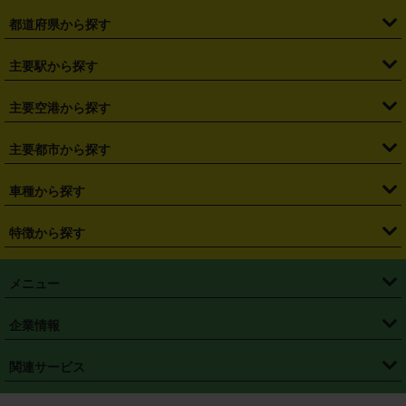
都道府県から探す
・
北海道
・
青森県
・
岩手県
・
宮城県
・
秋田県
・
山形県
主要駅から探す
・
福島県
・
東京都
・
神奈川県
・
埼玉県
・
千葉県
・
茨城県
・
札幌駅
・
仙台駅
・
新宿駅
・
池袋駅
・
渋谷駅
・
東京駅
主要空港から探す
・
栃木県
・
群馬県
・
山梨県
・
愛知県
・
静岡県
・
岐阜県
・
横浜駅
・
川崎駅
・
大宮駅
・
西船橋駅
・
柏駅
・
名古屋駅
・
新千歳空港
・
仙台空港
主要都市から探す
・
長野県
・
新潟県
・
富山県
・
石川県
・
福井県
・
大阪府
・
大阪駅
・
難波駅
・
三宮駅
・
京都駅
・
広島駅
・
博多駅
・
成田空港
・
羽田空港
・
兵庫県
・
京都府
・
滋賀県
・
和歌山県
・
奈良県
・
三重県
・
札幌市
・
仙台市
車種から探す
・
熊本駅
・
那覇空港駅
・
中部国際空港セントレア
・
関西国際空港
・
鳥取県
・
島根県
・
岡山県
・
広島県
・
山口県
・
徳島県
・
千葉市
・
さいたま市
・
軽自動車
・
コンパクトカー
・
ステーションワゴン・セダン
特徴から探す
・
大阪国際空港（伊丹空港）
・
神戸空港
・
香川県
・
愛媛県
・
高知県
・
福岡県
・
佐賀県
・
長崎県
・
横浜市
・
川崎市
・
ミニバン・ワンボックス
・
高級ミニバン・ワンボックス
・
SUV
・
岡山空港
・
徳島空港
・
ハイブリッド
・
宅配レンタカー
・
ETCカードレンタル
・
熊本県
・
大分県
・
宮崎県
・
鹿児島県
・
沖縄県
・
相模原市
・
新潟市
メニュー
・
軽トラック・商用バン
・
福岡空港
・
鹿児島空港
・
長期レンタル
・
深夜時間帯レンタル
・
免責補償プラス
・
静岡市
・
浜松市
・
・
トラック・バン
トップページ
・
はじめての方へ
・
ご利用案内
(タウンエースバン、ライトエースバン等)
企業情報
・
那覇空港
・
パーフェクト補償
・
スタッドレスタイヤ
・
直前予約
・
名古屋市
・
京都市
・
・
トラック・バン
ベストレート保証
・
予約から返却まで
・
・
店舗オリジナル
利用シーン別ガイ
(ハイエースバン・キャラバン等)
・
・
ニコパス(アプリ)
会社概要
・
ニュース
・
国際運転免許証
・
フランチャイズ募集
・
営業時間外返却サービス
・
個人情報保護
関連サービス
・
大阪市
・
堺市
ド
・
・
レッカー搬送サービス
カスタマーハラスメントに対する基本方針
・
神戸市
・
岡山市
・
・
車種・料金
カーリースなら「定額ニコノリパック」
・
店舗を探す
・
キャンペーン