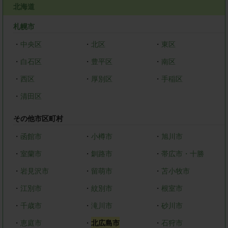
北海道
札幌市
・
中央区
・
北区
・
東区
・
白石区
・
豊平区
・
南区
・
西区
・
厚別区
・
手稲区
・
清田区
その他市区町村
・
函館市
・
小樽市
・
旭川市
・
室蘭市
・
釧路市
・
帯広市・十勝
・
岩見沢市
・
留萌市
・
苫小牧市
・
江別市
・
紋別市
・
根室市
・
千歳市
・
滝川市
・
砂川市
・
恵庭市
・
北広島市
・
石狩市