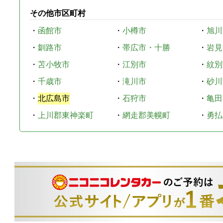
その他市区町村
・
函館市
・
小樽市
・
旭川
・
釧路市
・
帯広市・十勝
・
岩見
・
苫小牧市
・
江別市
・
紋別
・
千歳市
・
滝川市
・
砂川
・
北広島市
・
石狩市
・
亀田
・
上川郡東神楽町
・
網走郡美幌町
・
勇払