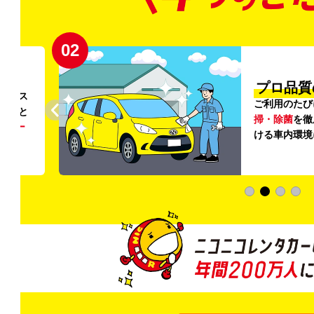
02
円〜
プロ品質
リンス
ご利用のたび
ること
掃・除菌
を徹
う
リー
ける車内環境