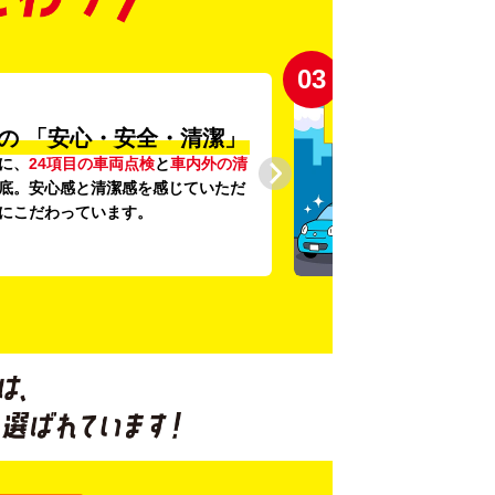
03
の
「安心・安全・清潔」
に、
24項目の車両点検
と
車内外の清
底。安心感と清潔感を感じていただ
にこだわっています。