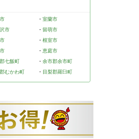
市
・
室蘭市
沢市
・
留萌市
市
・
根室市
市
・
恵庭市
郡七飯町
・
余市郡余市町
郡むかわ町
・
目梨郡羅臼町