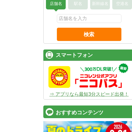
店舗名
駅名
新幹線名
空港名
検索
スマートフォン
⇒ アプリなら最短3分スピード出発！
おすすめコンテンツ