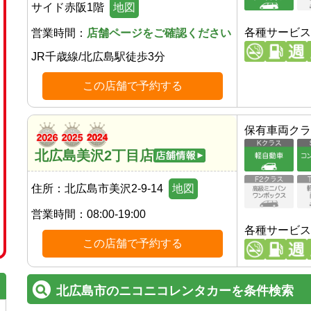
サイド赤阪1階
地図
各種サービス
営業時間：
店舗ページをご確認ください
JR千歳線
/
北広島駅
徒歩
3
分
この店舗で予約する
保有車両クラ
北広島美沢2丁目店
住所：
北広島市美沢2-9-14
地図
営業時間：
08:00-19:00
各種サービス
この店舗で予約する
北広島市のニコニコレンタカーを条件検索