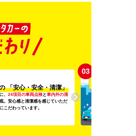
03
の
「安心・安全・清潔」
に、
24項目の車両点検
と
車内外の清
底。安心感と清潔感を感じていただ
にこだわっています。