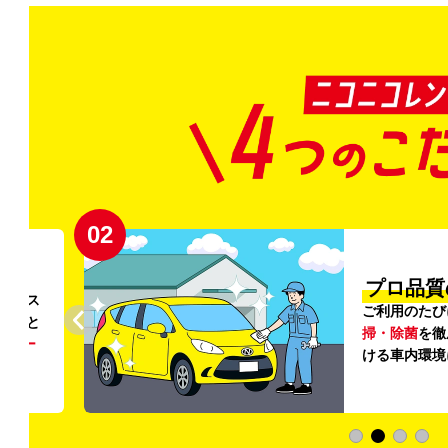
02
円〜
プロ品質
リンス
ご利用のたび
ること
掃・除菌
を徹
う
リー
ける車内環境