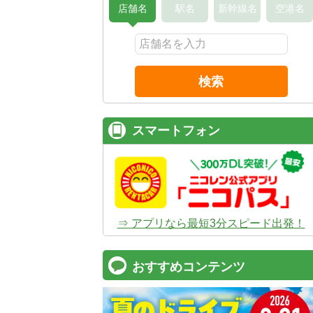
店舗名
駅名
新幹線名
空港名
検索
スマートフォン
⇒ アプリなら最短3分スピード出発！
おすすめコンテンツ