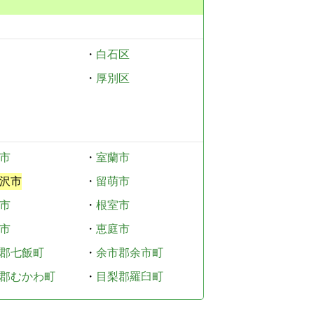
・
白石区
・
厚別区
市
・
室蘭市
沢市
・
留萌市
市
・
根室市
市
・
恵庭市
郡七飯町
・
余市郡余市町
郡むかわ町
・
目梨郡羅臼町