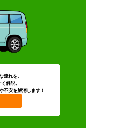
な流れを、
すく解説。
や不安を解消します！