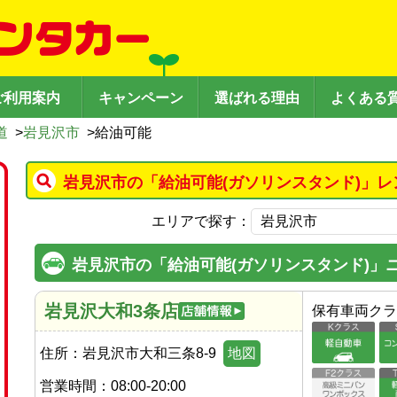
ご利用案内
キャンペーン
選ばれる理由
よくある
道
>
岩見沢市
>
給油可能
岩見沢市の「給油可能(ガソリンスタンド)」レ
エリアで探す：
岩見沢市の「給油可能(ガソリンスタンド)」
岩見沢大和3条店
保有車両クラ
住所：
岩見沢市大和三条8-9
地図
営業時間：
08:00-20:00