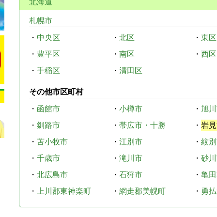
北海道
札幌市
・
中央区
・
北区
・
東区
・
豊平区
・
南区
・
西区
・
手稲区
・
清田区
その他市区町村
・
函館市
・
小樽市
・
旭川
・
釧路市
・
帯広市・十勝
・
岩見
・
苫小牧市
・
江別市
・
紋別
・
千歳市
・
滝川市
・
砂川
・
北広島市
・
石狩市
・
亀田
・
上川郡東神楽町
・
網走郡美幌町
・
勇払