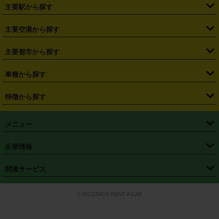
・
北海道
・
青森県
・
岩手県
・
宮城県
・
秋田県
・
山形県
主要駅から探す
・
福島県
・
東京都
・
神奈川県
・
埼玉県
・
千葉県
・
茨城県
・
札幌駅
・
仙台駅
・
新宿駅
・
池袋駅
・
渋谷駅
・
東京駅
主要空港から探す
・
栃木県
・
群馬県
・
山梨県
・
愛知県
・
静岡県
・
岐阜県
・
横浜駅
・
川崎駅
・
大宮駅
・
西船橋駅
・
柏駅
・
名古屋駅
・
新千歳空港
・
仙台空港
主要都市から探す
・
長野県
・
新潟県
・
富山県
・
石川県
・
福井県
・
大阪府
・
大阪駅
・
難波駅
・
三宮駅
・
京都駅
・
広島駅
・
博多駅
・
成田空港
・
羽田空港
・
兵庫県
・
京都府
・
滋賀県
・
和歌山県
・
奈良県
・
三重県
・
札幌市
・
仙台市
車種から探す
・
熊本駅
・
那覇空港駅
・
中部国際空港セントレア
・
関西国際空港
・
鳥取県
・
島根県
・
岡山県
・
広島県
・
山口県
・
徳島県
・
千葉市
・
さいたま市
・
軽自動車
・
コンパクトカー
・
ステーションワゴン・セダン
特徴から探す
・
大阪国際空港（伊丹空港）
・
神戸空港
・
香川県
・
愛媛県
・
高知県
・
福岡県
・
佐賀県
・
長崎県
・
横浜市
・
川崎市
・
ミニバン・ワンボックス
・
高級ミニバン・ワンボックス
・
SUV
・
岡山空港
・
徳島空港
・
ハイブリッド
・
宅配レンタカー
・
ETCカードレンタル
・
熊本県
・
大分県
・
宮崎県
・
鹿児島県
・
沖縄県
・
相模原市
・
新潟市
メニュー
・
軽トラック・商用バン
・
福岡空港
・
鹿児島空港
・
長期レンタル
・
深夜時間帯レンタル
・
免責補償プラス
・
静岡市
・
浜松市
・
・
トラック・バン
トップページ
・
はじめての方へ
・
ご利用案内
(タウンエースバン、ライトエースバン等)
企業情報
・
那覇空港
・
パーフェクト補償
・
スタッドレスタイヤ
・
直前予約
・
名古屋市
・
京都市
・
・
トラック・バン
ベストレート保証
・
予約から返却まで
・
・
店舗オリジナル
利用シーン別ガイ
(ハイエースバン・キャラバン等)
・
・
ニコパス(アプリ)
会社概要
・
ニュース
・
国際運転免許証
・
フランチャイズ募集
・
営業時間外返却サービス
・
個人情報保護
関連サービス
・
大阪市
・
堺市
ド
・
・
レッカー搬送サービス
カスタマーハラスメントに対する基本方針
・
神戸市
・
岡山市
・
・
車種・料金
カーリースなら「定額ニコノリパック」
・
店舗を探す
・
キャンペーン
© NICONICO RENT A CAR
・
特定商取引法に基づく表記
・
旅行業約款
・
広島市
・
北九州市
・
・
会員特典
超短期カーリースの「ニコリース」
・
選ばれる理由
・
安心・安全への取
り組み