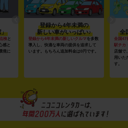
登録から4年未満の
潔」
新しい車がいっぱい♪
全
点検
と
登録から4年未満の新しいクルマ
を多数
全国47
心感と
導入し、快適な車両の提供を追求して
駅チカ
環境に
います。もちろん追加料金は0円です。
店舗で
用いた
す。