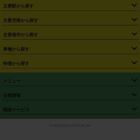
・
北海道
・
青森県
・
岩手県
・
宮城県
・
秋田県
・
山形県
主要駅から探す
・
福島県
・
東京都
・
神奈川県
・
埼玉県
・
千葉県
・
茨城県
・
札幌駅
・
仙台駅
・
新宿駅
・
池袋駅
・
渋谷駅
・
東京駅
主要空港から探す
・
栃木県
・
群馬県
・
山梨県
・
愛知県
・
静岡県
・
岐阜県
・
横浜駅
・
川崎駅
・
大宮駅
・
西船橋駅
・
柏駅
・
名古屋駅
・
新千歳空港
・
仙台空港
主要都市から探す
・
長野県
・
新潟県
・
富山県
・
石川県
・
福井県
・
大阪府
・
大阪駅
・
難波駅
・
三宮駅
・
京都駅
・
広島駅
・
博多駅
・
成田空港
・
羽田空港
・
兵庫県
・
京都府
・
滋賀県
・
和歌山県
・
奈良県
・
三重県
・
札幌市
・
仙台市
車種から探す
・
熊本駅
・
那覇空港駅
・
中部国際空港セントレア
・
関西国際空港
・
鳥取県
・
島根県
・
岡山県
・
広島県
・
山口県
・
徳島県
・
千葉市
・
さいたま市
・
軽自動車
・
コンパクトカー
・
ステーションワゴン・セダン
特徴から探す
・
大阪国際空港（伊丹空港）
・
神戸空港
・
香川県
・
愛媛県
・
高知県
・
福岡県
・
佐賀県
・
長崎県
・
横浜市
・
川崎市
・
ミニバン・ワンボックス
・
高級ミニバン・ワンボックス
・
SUV
・
岡山空港
・
徳島空港
・
ハイブリッド
・
宅配レンタカー
・
ETCカードレンタル
・
熊本県
・
大分県
・
宮崎県
・
鹿児島県
・
沖縄県
・
相模原市
・
新潟市
メニュー
・
軽トラック・商用バン
・
福岡空港
・
鹿児島空港
・
長期レンタル
・
深夜時間帯レンタル
・
免責補償プラス
・
静岡市
・
浜松市
・
・
トラック・バン
トップページ
・
はじめての方へ
・
ご利用案内
(タウンエースバン、ライトエースバン等)
企業情報
・
那覇空港
・
パーフェクト補償
・
スタッドレスタイヤ
・
直前予約
・
名古屋市
・
京都市
・
・
トラック・バン
ベストレート保証
・
予約から返却まで
・
・
店舗オリジナル
利用シーン別ガイ
(ハイエースバン・キャラバン等)
・
・
ニコパス(アプリ)
会社概要
・
ニュース
・
国際運転免許証
・
フランチャイズ募集
・
営業時間外返却サービス
・
個人情報保護
関連サービス
・
大阪市
・
堺市
ド
・
・
レッカー搬送サービス
カスタマーハラスメントに対する基本方針
・
神戸市
・
岡山市
・
・
車種・料金
カーリースなら「定額ニコノリパック」
・
店舗を探す
・
キャンペーン
© NICONICO RENT A CAR
・
特定商取引法に基づく表記
・
旅行業約款
・
広島市
・
北九州市
・
・
会員特典
超短期カーリースの「ニコリース」
・
選ばれる理由
・
安心・安全への取
り組み