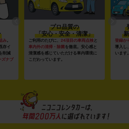
プロ品質の
〜
「安心・安全・清潔」
新
組み
。
ご利用のたびに、
24項目の車両点検
と
登録か
既存イ
車内外の清掃・除菌
を徹底。安心感と
導入し
を削減
清潔感を感じていただける車内環境に
います
ーズナブ
こだわっています。