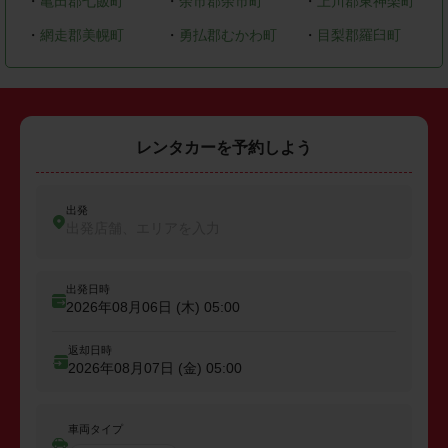
・
亀田郡七飯町
・
余市郡余市町
・
上川郡東神楽町
・
網走郡美幌町
・
勇払郡むかわ町
・
目梨郡羅臼町
レンタカーを予約しよう
出発
出発店舗、エリアを入力
出発日時
2026年08月06日 (木)
05:00
返却日時
2026年08月07日 (金)
05:00
車両タイプ