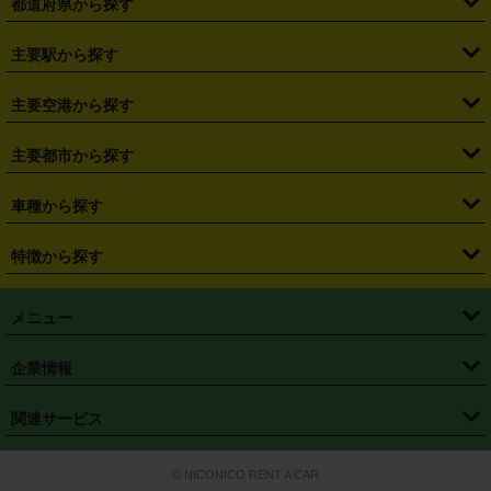
都道府県から探す
・
北海道
・
青森県
・
岩手県
・
宮城県
・
秋田県
・
山形県
主要駅から探す
・
福島県
・
東京都
・
神奈川県
・
埼玉県
・
千葉県
・
茨城県
・
札幌駅
・
仙台駅
・
新宿駅
・
池袋駅
・
渋谷駅
・
東京駅
主要空港から探す
・
栃木県
・
群馬県
・
山梨県
・
愛知県
・
静岡県
・
岐阜県
・
横浜駅
・
川崎駅
・
大宮駅
・
西船橋駅
・
柏駅
・
名古屋駅
・
新千歳空港
・
仙台空港
主要都市から探す
・
長野県
・
新潟県
・
富山県
・
石川県
・
福井県
・
大阪府
・
大阪駅
・
難波駅
・
三宮駅
・
京都駅
・
広島駅
・
博多駅
・
成田空港
・
羽田空港
・
兵庫県
・
京都府
・
滋賀県
・
和歌山県
・
奈良県
・
三重県
・
札幌市
・
仙台市
車種から探す
・
熊本駅
・
那覇空港駅
・
中部国際空港セントレア
・
関西国際空港
・
鳥取県
・
島根県
・
岡山県
・
広島県
・
山口県
・
徳島県
・
千葉市
・
さいたま市
・
軽自動車
・
コンパクトカー
・
ステーションワゴン・セダン
特徴から探す
・
大阪国際空港（伊丹空港）
・
神戸空港
・
香川県
・
愛媛県
・
高知県
・
福岡県
・
佐賀県
・
長崎県
・
横浜市
・
川崎市
・
ミニバン・ワンボックス
・
高級ミニバン・ワンボックス
・
SUV
・
岡山空港
・
徳島空港
・
ハイブリッド
・
宅配レンタカー
・
ETCカードレンタル
・
熊本県
・
大分県
・
宮崎県
・
鹿児島県
・
沖縄県
・
相模原市
・
新潟市
メニュー
・
軽トラック・商用バン
・
福岡空港
・
鹿児島空港
・
長期レンタル
・
深夜時間帯レンタル
・
免責補償プラス
・
静岡市
・
浜松市
・
・
トラック・バン
トップページ
・
はじめての方へ
・
ご利用案内
(タウンエースバン、ライトエースバン等)
企業情報
・
那覇空港
・
パーフェクト補償
・
スタッドレスタイヤ
・
直前予約
・
名古屋市
・
京都市
・
・
トラック・バン
ベストレート保証
・
予約から返却まで
・
・
店舗オリジナル
利用シーン別ガイ
(ハイエースバン・キャラバン等)
・
・
ニコパス(アプリ)
会社概要
・
ニュース
・
国際運転免許証
・
フランチャイズ募集
・
営業時間外返却サービス
・
個人情報保護
関連サービス
・
大阪市
・
堺市
ド
・
・
レッカー搬送サービス
カスタマーハラスメントに対する基本方針
・
神戸市
・
岡山市
・
・
車種・料金
カーリースなら「定額ニコノリパック」
・
店舗を探す
・
キャンペーン
© NICONICO RENT A CAR
・
特定商取引法に基づく表記
・
旅行業約款