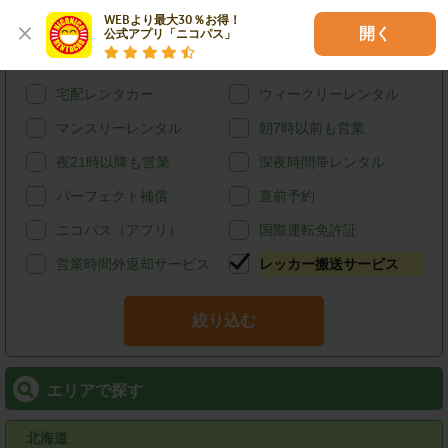
WEBより最大30％お得！

カード決済
スタッドレス
開く
公式アプリ「ニコパス」
給油可能
ETCレンタル
宅配レンタカー
ウィークリーレンタル
マンスリーレンタル
朝7時以前も営業
夜21時以降も営業
深夜時間帯レンタル
パーフェクト補償
直前予約
ニコパス（アプリ）
国際運転免許証
営業時間外返却サービス
レッカー搬送サービス
絞り込む
エリアで探す
北海道