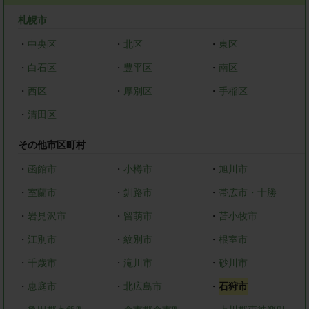
札幌市
・
中央区
・
北区
・
東区
・
白石区
・
豊平区
・
南区
・
西区
・
厚別区
・
手稲区
・
清田区
その他市区町村
・
函館市
・
小樽市
・
旭川市
・
室蘭市
・
釧路市
・
帯広市・十勝
・
岩見沢市
・
留萌市
・
苫小牧市
・
江別市
・
紋別市
・
根室市
・
千歳市
・
滝川市
・
砂川市
・
恵庭市
・
北広島市
・
石狩市