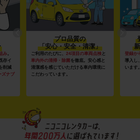
プロ品質の
〜
「安心・安全・清潔」
新
組み
。
ご利用のたびに、
24項目の車両点検
と
登録か
既存イ
車内外の清掃・除菌
を徹底。安心感と
導入し
を削減
清潔感を感じていただける車内環境に
います
ーズナブ
こだわっています。