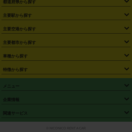
都道府県から探す
・
北海道
・
青森県
・
岩手県
・
宮城県
・
秋田県
・
山形県
主要駅から探す
・
福島県
・
東京都
・
神奈川県
・
埼玉県
・
千葉県
・
茨城県
・
札幌駅
・
仙台駅
・
新宿駅
・
池袋駅
・
渋谷駅
・
東京駅
主要空港から探す
・
栃木県
・
群馬県
・
山梨県
・
愛知県
・
静岡県
・
岐阜県
・
横浜駅
・
川崎駅
・
大宮駅
・
西船橋駅
・
柏駅
・
名古屋駅
・
新千歳空港
・
仙台空港
主要都市から探す
・
長野県
・
新潟県
・
富山県
・
石川県
・
福井県
・
大阪府
・
大阪駅
・
難波駅
・
三宮駅
・
京都駅
・
広島駅
・
博多駅
・
成田空港
・
羽田空港
・
兵庫県
・
京都府
・
滋賀県
・
和歌山県
・
奈良県
・
三重県
・
札幌市
・
仙台市
車種から探す
・
熊本駅
・
那覇空港駅
・
中部国際空港セントレア
・
関西国際空港
・
鳥取県
・
島根県
・
岡山県
・
広島県
・
山口県
・
徳島県
・
千葉市
・
さいたま市
・
軽自動車
・
コンパクトカー
・
ステーションワゴン・セダン
特徴から探す
・
大阪国際空港（伊丹空港）
・
神戸空港
・
香川県
・
愛媛県
・
高知県
・
福岡県
・
佐賀県
・
長崎県
・
横浜市
・
川崎市
・
ミニバン・ワンボックス
・
高級ミニバン・ワンボックス
・
SUV
・
岡山空港
・
徳島空港
・
ハイブリッド
・
宅配レンタカー
・
ETCカードレンタル
・
熊本県
・
大分県
・
宮崎県
・
鹿児島県
・
沖縄県
・
相模原市
・
新潟市
メニュー
・
軽トラック・商用バン
・
福岡空港
・
鹿児島空港
・
長期レンタル
・
深夜時間帯レンタル
・
免責補償プラス
・
静岡市
・
浜松市
・
・
トラック・バン
トップページ
・
はじめての方へ
・
ご利用案内
(タウンエースバン、ライトエースバン等)
企業情報
・
那覇空港
・
パーフェクト補償
・
スタッドレスタイヤ
・
直前予約
・
名古屋市
・
京都市
・
・
トラック・バン
ベストレート保証
・
予約から返却まで
・
・
店舗オリジナル
利用シーン別ガイ
(ハイエースバン・キャラバン等)
・
・
ニコパス(アプリ)
会社概要
・
ニュース
・
国際運転免許証
・
フランチャイズ募集
・
営業時間外返却サービス
・
個人情報保護
関連サービス
・
大阪市
・
堺市
ド
・
・
レッカー搬送サービス
カスタマーハラスメントに対する基本方針
・
神戸市
・
岡山市
・
・
車種・料金
カーリースなら「定額ニコノリパック」
・
店舗を探す
・
キャンペーン
© NICONICO RENT A CAR
・
特定商取引法に基づく表記
・
旅行業約款