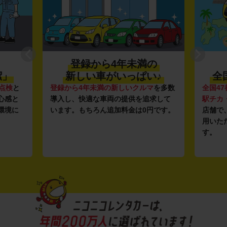
登録から4年未満の
潔」
新しい車がいっぱい♪
全
点検
と
登録から4年未満の新しいクルマ
を多数
全国47
心感と
導入し、快適な車両の提供を追求して
駅チカ
環境に
います。もちろん追加料金は0円です。
店舗で
用いた
す。