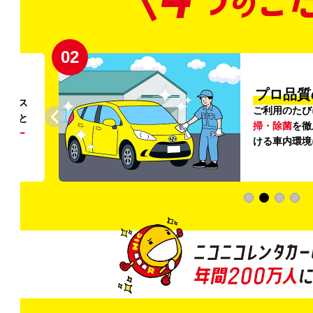
02
円〜
プロ品質
リンス
ご利用のたび
ること
掃・除菌
を徹
う
リー
ける車内環境