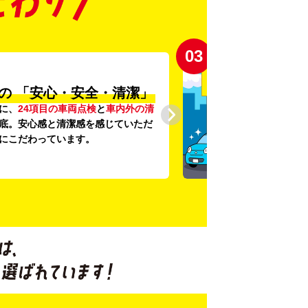
03
の
「安心・安全・清潔」
に、
24項目の車両点検
と
車内外の清
底。安心感と清潔感を感じていただ
にこだわっています。