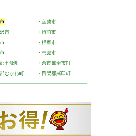
市
・
室蘭市
沢市
・
留萌市
市
・
根室市
市
・
恵庭市
郡七飯町
・
余市郡余市町
郡むかわ町
・
目梨郡羅臼町