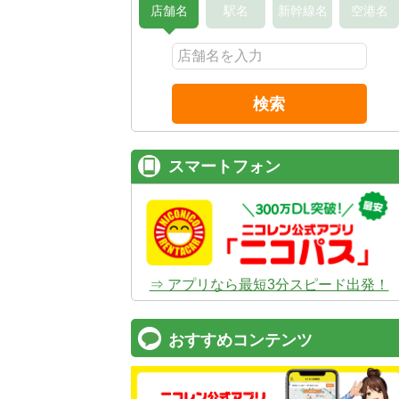
店舗名
駅名
新幹線名
空港名
検索
スマートフォン
⇒ アプリなら最短3分スピード出発！
おすすめコンテンツ