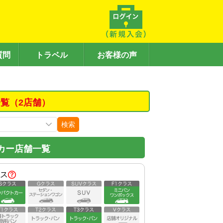
質問
トラベル
お客様の声
覧（2店舗）
検索
カー店舗一覧
ス