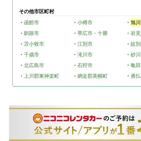
その他市区町村
・
函館市
・
小樽市
・
旭川
・
釧路市
・
帯広市・十勝
・
岩見
・
苫小牧市
・
江別市
・
紋別
・
千歳市
・
滝川市
・
砂川
・
北広島市
・
石狩市
・
亀田
・
上川郡東神楽町
・
網走郡美幌町
・
勇払