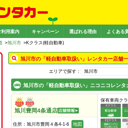
ご利用案内
キャンペーン
選ばれる理由
よくある
道
>
旭川市
>
Kクラス(軽自動車)
旭川市の「軽自動車取扱い」レンタカー店舗一
エリアで探す：
旭川市の「軽自動車取扱い」ニコニコレンタ
保有車両クラ
旭川豊岡4条通店
住所：
旭川市豊岡４条4-1-6
地図