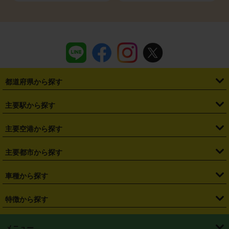
都道府県から探す
・
北海道
・
青森県
・
岩手県
・
宮城県
・
秋田県
・
山形県
主要駅から探す
・
福島県
・
東京都
・
神奈川県
・
埼玉県
・
千葉県
・
茨城県
・
札幌駅
・
仙台駅
・
新宿駅
・
池袋駅
・
渋谷駅
・
東京駅
主要空港から探す
・
栃木県
・
群馬県
・
山梨県
・
愛知県
・
静岡県
・
岐阜県
・
横浜駅
・
川崎駅
・
大宮駅
・
西船橋駅
・
柏駅
・
名古屋駅
・
新千歳空港
・
仙台空港
主要都市から探す
・
長野県
・
新潟県
・
富山県
・
石川県
・
福井県
・
大阪府
・
大阪駅
・
難波駅
・
三宮駅
・
京都駅
・
広島駅
・
博多駅
・
成田空港
・
羽田空港
・
兵庫県
・
京都府
・
滋賀県
・
和歌山県
・
奈良県
・
三重県
・
札幌市
・
仙台市
車種から探す
・
熊本駅
・
那覇空港駅
・
中部国際空港セントレア
・
関西国際空港
・
鳥取県
・
島根県
・
岡山県
・
広島県
・
山口県
・
徳島県
・
千葉市
・
さいたま市
・
軽自動車
・
コンパクトカー
・
ステーションワゴン・セダン
特徴から探す
・
大阪国際空港（伊丹空港）
・
神戸空港
・
香川県
・
愛媛県
・
高知県
・
福岡県
・
佐賀県
・
長崎県
・
横浜市
・
川崎市
・
ミニバン・ワンボックス
・
高級ミニバン・ワンボックス
・
SUV
・
岡山空港
・
徳島空港
・
ハイブリッド
・
宅配レンタカー
・
ETCカードレンタル
・
熊本県
・
大分県
・
宮崎県
・
鹿児島県
・
沖縄県
・
相模原市
・
新潟市
メニュー
・
軽トラック・商用バン