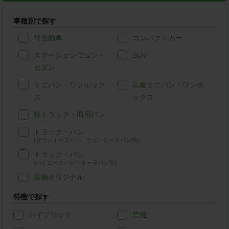
車種別で探す
軽自動車
コンパクトカー
ステーションワゴン・
SUV
セダン
ミニバン・ワンボック
高級ミニバン・ワンボ
ス
ックス
軽トラック・商用バン
トラック・バン
(タウンエースバン、ライトエースバン等)
トラック・バン
(ハイエースバン・キャラバン等)
店舗オリジナル
特徴で探す
ハイブリッド
禁煙