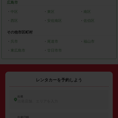
広島市
・
中区
・
東区
・
南区
・
西区
・
安佐南区
・
佐伯区
その他市区町村
・
呉市
・
尾道市
・
福山市
・
東広島市
・
廿日市市
レンタカーを予約しよう
出発
出発店舗、エリアを入力
出発日時