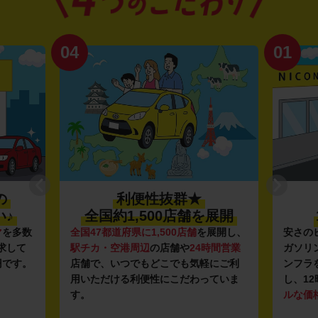
04
01
の
利便性抜群★
♪
全国約1,500店舗を展開
マ
を多数
全国47都道府県に1,500店舗
を展開し、
安さの
求して
駅チカ・空港周辺
の店舗や
24時間営業
ガソリ
円です。
店舗で、いつでもどこでも気軽にご利
ンフラ
用いただける利便性にこだわっていま
し、12
す。
ルな価