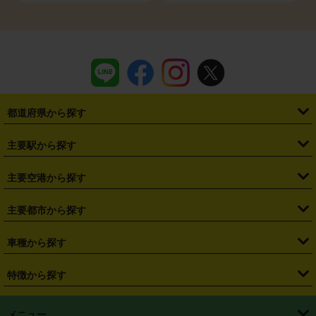
都道府県から探す
・
北海道
・
青森県
・
岩手県
・
宮城県
・
秋田県
・
山形県
主要駅から探す
・
福島県
・
東京都
・
神奈川県
・
埼玉県
・
千葉県
・
茨城県
・
札幌駅
・
仙台駅
・
新宿駅
・
池袋駅
・
渋谷駅
・
東京駅
主要空港から探す
・
栃木県
・
群馬県
・
山梨県
・
愛知県
・
静岡県
・
岐阜県
・
横浜駅
・
川崎駅
・
大宮駅
・
西船橋駅
・
柏駅
・
名古屋駅
・
新千歳空港
・
仙台空港
主要都市から探す
・
長野県
・
新潟県
・
富山県
・
石川県
・
福井県
・
大阪府
・
大阪駅
・
難波駅
・
三宮駅
・
京都駅
・
広島駅
・
博多駅
・
成田空港
・
羽田空港
・
兵庫県
・
京都府
・
滋賀県
・
和歌山県
・
奈良県
・
三重県
・
札幌市
・
仙台市
車種から探す
・
熊本駅
・
那覇空港駅
・
中部国際空港セントレア
・
関西国際空港
・
鳥取県
・
島根県
・
岡山県
・
広島県
・
山口県
・
徳島県
・
千葉市
・
さいたま市
・
軽自動車
・
コンパクトカー
・
ステーションワゴン・セダン
特徴から探す
・
大阪国際空港（伊丹空港）
・
神戸空港
・
香川県
・
愛媛県
・
高知県
・
福岡県
・
佐賀県
・
長崎県
・
横浜市
・
川崎市
・
ミニバン・ワンボックス
・
高級ミニバン・ワンボックス
・
SUV
・
岡山空港
・
徳島空港
・
ハイブリッド
・
宅配レンタカー
・
ETCカードレンタル
・
熊本県
・
大分県
・
宮崎県
・
鹿児島県
・
沖縄県
・
相模原市
・
新潟市
メニュー