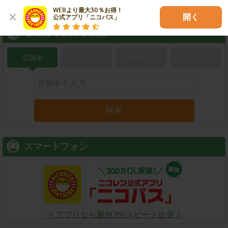
WEBより最大30％お得！

開く
公式アプリ「ニコパス」
こだわり条件で検索
店舗名
駅名
新幹線名
空港名
検索
スマートフォン
⇒ アプリなら最短3分スピード出発！