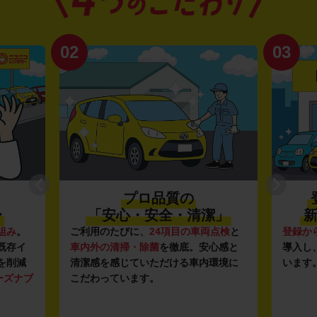
02
03
プロ品質の
〜
「安心・安全・清潔」
新
組み
。
ご利用のたびに、
24項目の車両点検
と
登録か
既存イ
車内外の清掃・除菌
を徹底。安心感と
導入し
を削減
清潔感を感じていただける車内環境に
います
ーズナブ
こだわっています。