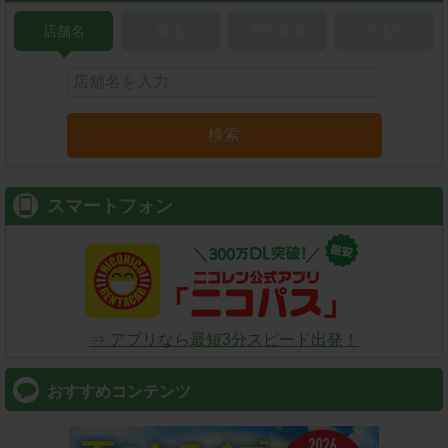
店舗名
駅名
新幹線名
空港名
検索
スマートフォン
⇒ アプリなら最短3分スピード出発！
おすすめコンテンツ