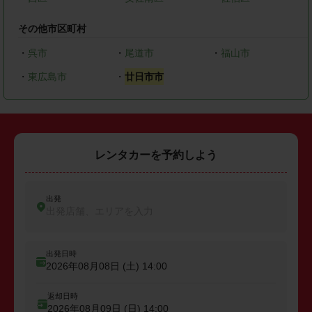
その他市区町村
・
呉市
・
尾道市
・
福山市
・
東広島市
・
廿日市市
レンタカーを予約しよう
出発
出発店舗、エリアを入力
出発日時
2026年08月08日 (土)
14:00
返却日時
2026年08月09日 (日)
14:00