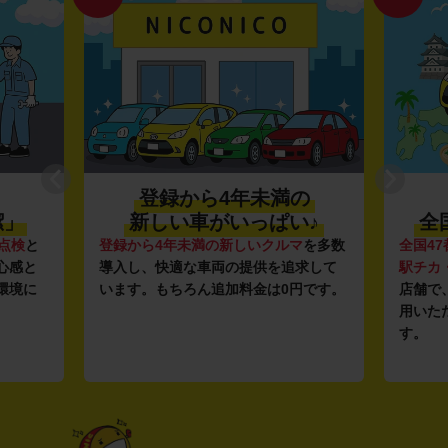
登録から4年未満の
潔」
新しい車がいっぱい♪
全
点検
と
登録から4年未満の新しいクルマ
を多数
全国47
心感と
導入し、快適な車両の提供を追求して
駅チカ
環境に
います。もちろん追加料金は0円です。
店舗で
用いた
す。