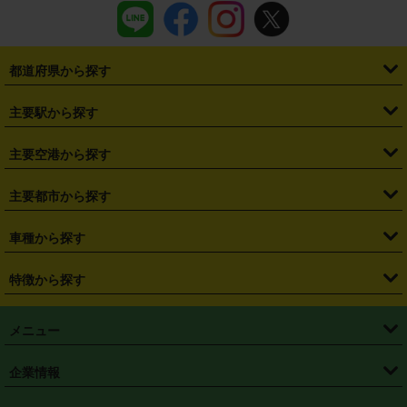
都道府県から探す
・
北海道
・
青森県
・
岩手県
・
宮城県
・
秋田県
・
山形県
主要駅から探す
・
福島県
・
東京都
・
神奈川県
・
埼玉県
・
千葉県
・
茨城県
・
札幌駅
・
仙台駅
・
新宿駅
・
池袋駅
・
渋谷駅
・
東京駅
主要空港から探す
・
栃木県
・
群馬県
・
山梨県
・
愛知県
・
静岡県
・
岐阜県
・
横浜駅
・
川崎駅
・
大宮駅
・
西船橋駅
・
柏駅
・
名古屋駅
・
新千歳空港
・
仙台空港
主要都市から探す
・
長野県
・
新潟県
・
富山県
・
石川県
・
福井県
・
大阪府
・
大阪駅
・
難波駅
・
三宮駅
・
京都駅
・
広島駅
・
博多駅
・
成田空港
・
羽田空港
・
兵庫県
・
京都府
・
滋賀県
・
和歌山県
・
奈良県
・
三重県
・
札幌市
・
仙台市
車種から探す
・
熊本駅
・
那覇空港駅
・
中部国際空港セントレア
・
関西国際空港
・
鳥取県
・
島根県
・
岡山県
・
広島県
・
山口県
・
徳島県
・
千葉市
・
さいたま市
・
軽自動車
・
コンパクトカー
・
ステーションワゴン・セダン
特徴から探す
・
大阪国際空港（伊丹空港）
・
神戸空港
・
香川県
・
愛媛県
・
高知県
・
福岡県
・
佐賀県
・
長崎県
・
横浜市
・
川崎市
・
ミニバン・ワンボックス
・
高級ミニバン・ワンボックス
・
SUV
・
岡山空港
・
徳島空港
・
ハイブリッド
・
宅配レンタカー
・
ETCカードレンタル
・
熊本県
・
大分県
・
宮崎県
・
鹿児島県
・
沖縄県
・
相模原市
・
新潟市
メニュー
・
軽トラック・商用バン
・
福岡空港
・
鹿児島空港
・
長期レンタル
・
深夜時間帯レンタル
・
免責補償プラス
・
静岡市
・
浜松市
・
・
トラック・バン
トップページ
・
はじめての方へ
・
ご利用案内
(タウンエースバン、ライトエースバン等)
企業情報
・
那覇空港
・
パーフェクト補償
・
スタッドレスタイヤ
・
直前予約
・
名古屋市
・
京都市
・
・
トラック・バン
ベストレート保証
・
予約から返却まで
・
・
店舗オリジナル
利用シーン別ガイ
(ハイエースバン・キャラバン等)
・
・
ニコパス(アプリ)
会社概要
・
ニュース
・
国際運転免許証
・
フランチャイズ募集
・
営業時間外返却サービス
・
個人情報保護