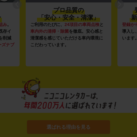
プロ品質の
〜
「安心・安全・清潔」
新
組み
。
ご利用のたびに、
24項目の車両点検
と
登録か
既存イ
車内外の清掃・除菌
を徹底。安心感と
導入し
を削減
清潔感を感じていただける車内環境に
います
ーズナブ
こだわっています。
選ばれる理由を見る