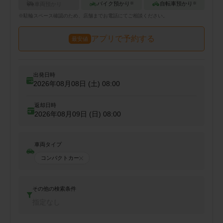
バイク預かり
自転車預かり
車両預かり
※
※
※
駐輪
スペース確認のため、店舗までお電話にてご相談ください。
アプリで予約する
最安値
出発日時
2026年08月08日 (土)
08:00
返却日時
2026年08月09日 (日)
08:00
車両タイプ
コンパクトカー
その他の検索条件
指定なし