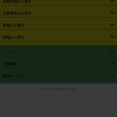
主要空港から探す
・
栃木県
・
群馬県
・
山梨県
・
愛知県
・
静岡県
・
岐阜県
・
横浜駅
・
川崎駅
・
大宮駅
・
西船橋駅
・
柏駅
・
名古屋駅
・
新千歳空港
・
仙台空港
主要都市から探す
・
長野県
・
新潟県
・
富山県
・
石川県
・
福井県
・
大阪府
・
大阪駅
・
難波駅
・
三宮駅
・
京都駅
・
広島駅
・
博多駅
・
成田空港
・
羽田空港
・
兵庫県
・
京都府
・
滋賀県
・
和歌山県
・
奈良県
・
三重県
・
札幌市
・
仙台市
車種から探す
・
熊本駅
・
那覇空港駅
・
中部国際空港セントレア
・
関西国際空港
・
鳥取県
・
島根県
・
岡山県
・
広島県
・
山口県
・
徳島県
・
千葉市
・
さいたま市
・
軽自動車
・
コンパクトカー
・
ステーションワゴン・セダン
特徴から探す
・
大阪国際空港（伊丹空港）
・
神戸空港
・
香川県
・
愛媛県
・
高知県
・
福岡県
・
佐賀県
・
長崎県
・
横浜市
・
川崎市
・
ミニバン・ワンボックス
・
高級ミニバン・ワンボックス
・
SUV
・
岡山空港
・
徳島空港
・
ハイブリッド
・
宅配レンタカー
・
ETCカードレンタル
・
熊本県
・
大分県
・
宮崎県
・
鹿児島県
・
沖縄県
・
相模原市
・
新潟市
メニュー
・
軽トラック・商用バン
・
福岡空港
・
鹿児島空港
・
長期レンタル
・
深夜時間帯レンタル
・
免責補償プラス
・
静岡市
・
浜松市
・
・
トラック・バン
トップページ
・
はじめての方へ
・
ご利用案内
(タウンエースバン、ライトエースバン等)
企業情報
・
那覇空港
・
パーフェクト補償
・
スタッドレスタイヤ
・
直前予約
・
名古屋市
・
京都市
・
・
トラック・バン
ベストレート保証
・
予約から返却まで
・
・
店舗オリジナル
利用シーン別ガイ
(ハイエースバン・キャラバン等)
・
・
ニコパス(アプリ)
会社概要
・
ニュース
・
国際運転免許証
・
フランチャイズ募集
・
営業時間外返却サービス
・
個人情報保護
関連サービス
・
大阪市
・
堺市
ド
・
・
レッカー搬送サービス
カスタマーハラスメントに対する基本方針
・
神戸市
・
岡山市
・
・
車種・料金
カーリースなら「定額ニコノリパック」
・
店舗を探す
・
キャンペーン
© NICONICO RENT A CAR
・
特定商取引法に基づく表記
・
旅行業約款
・
広島市
・
北九州市
・
・
会員特典
超短期カーリースの「ニコリース」
・
選ばれる理由
・
安心・安全への取
り組み
・
福岡市
・
熊本市
・
清潔・快適な車内
・
徹底した車両点検
・
新しいクルマ
空間