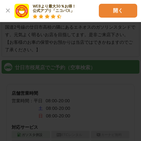
可
WEBより最大30％お得！

開く
公式アプリ「ニコパス」
店舗紹介
国道2号線の廿日市高校の隣にあるエネオスのガソリンスタンドで
す。元気よく明るいお店を目指してます。是非ご来店下さい。

【お客様のお車の保管やお預かりは当店ではできかねますのでご
了承ください。】
廿日市桜尾店でご予約（空車検索）
店舗営業時間
営業時間：
平日
08:00
-
20:00
土
08:00-20:00
日
08:00-20:00
対応サービス
ガソスタ併設
ETCレンタル
カーナビ無料