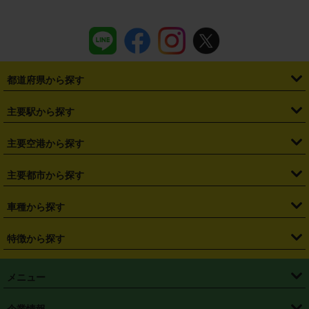
都道府県から探す
・
北海道
・
青森県
・
岩手県
・
宮城県
・
秋田県
・
山形県
主要駅から探す
・
福島県
・
東京都
・
神奈川県
・
埼玉県
・
千葉県
・
茨城県
・
札幌駅
・
仙台駅
・
新宿駅
・
池袋駅
・
渋谷駅
・
東京駅
主要空港から探す
・
栃木県
・
群馬県
・
山梨県
・
愛知県
・
静岡県
・
岐阜県
・
横浜駅
・
川崎駅
・
大宮駅
・
西船橋駅
・
柏駅
・
名古屋駅
・
新千歳空港
・
仙台空港
主要都市から探す
・
長野県
・
新潟県
・
富山県
・
石川県
・
福井県
・
大阪府
・
大阪駅
・
難波駅
・
三宮駅
・
京都駅
・
広島駅
・
博多駅
・
成田空港
・
羽田空港
・
兵庫県
・
京都府
・
滋賀県
・
和歌山県
・
奈良県
・
三重県
・
札幌市
・
仙台市
車種から探す
・
熊本駅
・
那覇空港駅
・
中部国際空港セントレア
・
関西国際空港
・
鳥取県
・
島根県
・
岡山県
・
広島県
・
山口県
・
徳島県
・
千葉市
・
さいたま市
・
軽自動車
・
コンパクトカー
・
ステーションワゴン・セダン
特徴から探す
・
大阪国際空港（伊丹空港）
・
神戸空港
・
香川県
・
愛媛県
・
高知県
・
福岡県
・
佐賀県
・
長崎県
・
横浜市
・
川崎市
・
ミニバン・ワンボックス
・
高級ミニバン・ワンボックス
・
SUV
・
岡山空港
・
徳島空港
・
ハイブリッド
・
宅配レンタカー
・
ETCカードレンタル
・
熊本県
・
大分県
・
宮崎県
・
鹿児島県
・
沖縄県
・
相模原市
・
新潟市
メニュー
・
軽トラック・商用バン
・
福岡空港
・
鹿児島空港
・
長期レンタル
・
深夜時間帯レンタル
・
免責補償プラス
・
静岡市
・
浜松市
・
・
トラック・バン
トップページ
・
はじめての方へ
・
ご利用案内
(タウンエースバン、ライトエースバン等)
企業情報
・
那覇空港