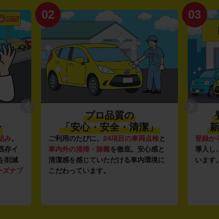
02
03
プロ品質の
〜
「安心・安全・清潔」
新
組み
。
ご利用のたびに、
24項目の車両点検
と
登録か
既存イ
車内外の清掃・除菌
を徹底。安心感と
導入し
を削減
清潔感を感じていただける車内環境に
います
ーズナブ
こだわっています。