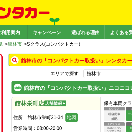
ご利用案内
キャンペーン
選ばれる理由
よくある
県
>
館林市
>
Sクラス(コンパクトカー)
館林市の「コンパクトカー取扱い」レンタカー
エリアで探す：
館林市の「コンパクトカー取扱い」ニコニコ
館林栄町店
保有車両クラ
住所：
館林市栄町21-34
地図
営業時間：
08:00-20:00