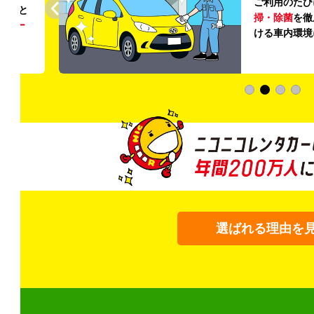
ご利用のたび
ること
掃・除菌
を徹
う
リー
ける車内環境
選ばれる理由を