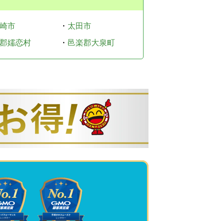
崎市
・
太田市
郡嬬恋村
・
邑楽郡大泉町