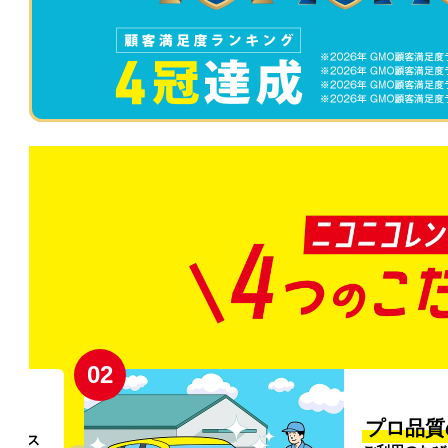
02
円〜
プロ品質
リンス