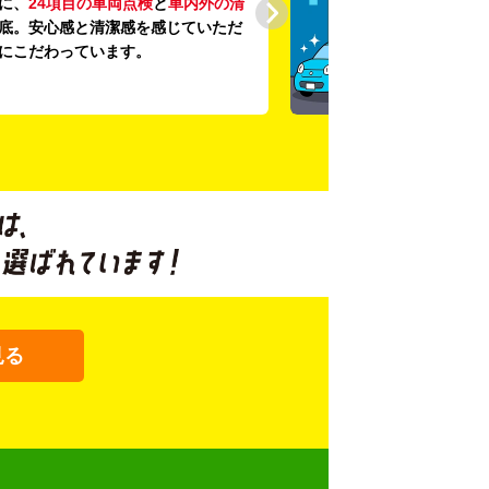
に、
24項目の車両点検
と
車内外の清
底。安心感と清潔感を感じていただ
にこだわっています。
見る