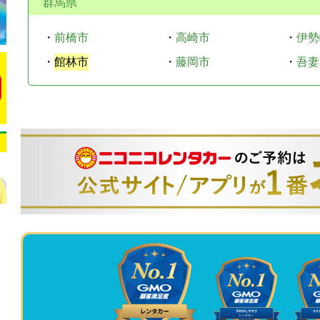
群馬県
・
前橋市
・
高崎市
・
伊勢
・
館林市
・
藤岡市
・
吾妻