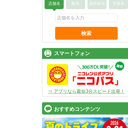
店舗名
駅名
新幹線名
空港名
検索
スマートフォン
⇒ アプリなら最短3分スピード出発！
おすすめコンテンツ