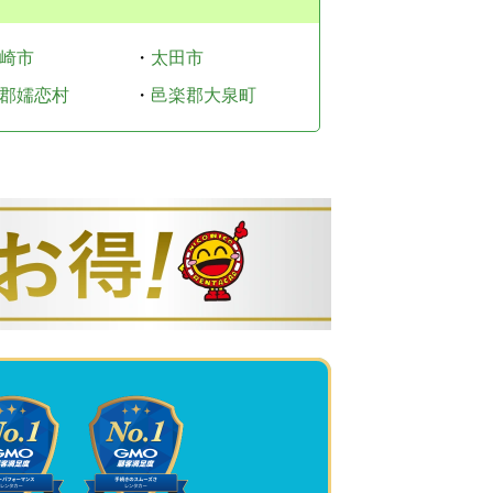
崎市
・
太田市
郡嬬恋村
・
邑楽郡大泉町