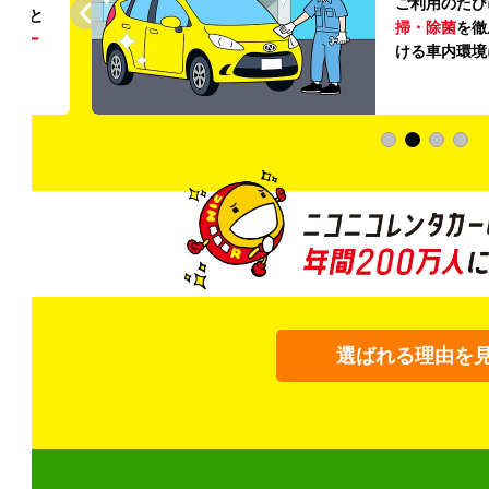
ご利用のたび
ること
掃・除菌
を徹
う
リー
ける車内環境
選ばれる理由を