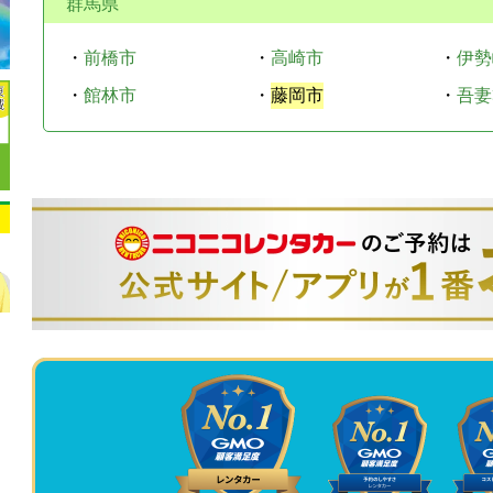
群馬県
・
前橋市
・
高崎市
・
伊勢
・
館林市
・
藤岡市
・
吾妻