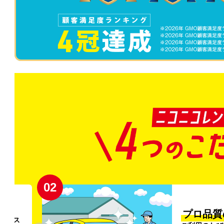
02
円〜
プロ品質
リンス