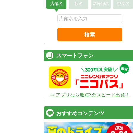
店舗名
駅名
新幹線名
空港名
検索
スマートフォン
⇒ アプリなら最短3分スピード出発！
おすすめコンテンツ