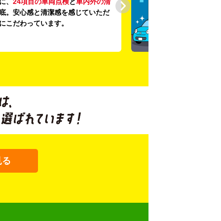
に、
24項目の車両点検
と
車内外の清
底。安心感と清潔感を感じていただ
にこだわっています。
見る