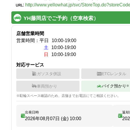
:
http://www.yellowhat.jp/svc/StoreTop.do?storeCo
YH藤岡店でご予約（空車検索）
店舗営業時間
営業時間：
平日
10:00
-
19:00
土
10:00-19:00
日
10:00-19:00
対応サービス
ガソスタ併設
ETCレンタル
バイク預かり
車両預かり
※
※
駐輪
スペース確認のため、店舗までお電話にてご相談ください。
出発日時
返却
2026年08月07日 (金)
10:00
20