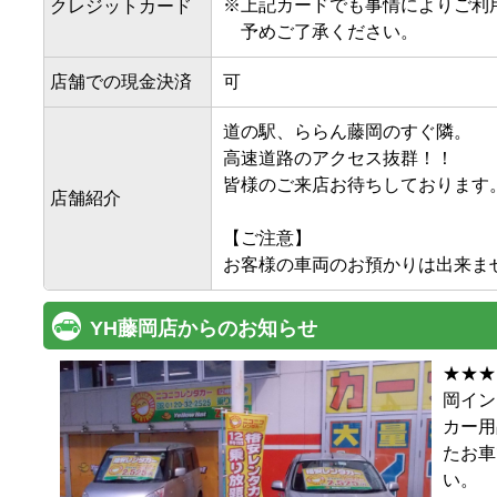
※
上記カードでも事情によりご利
クレジットカード
予めご了承ください。
店舗での現金決済
可
道の駅、ららん藤岡のすぐ隣。

高速道路のアクセス抜群！！

皆様のご来店お待ちしております。
店舗紹介
【ご注意】

お客様の車両のお預かりは出来ま
YH藤岡店からのお知らせ
★★★
岡イン
カー用
たお車
い。
