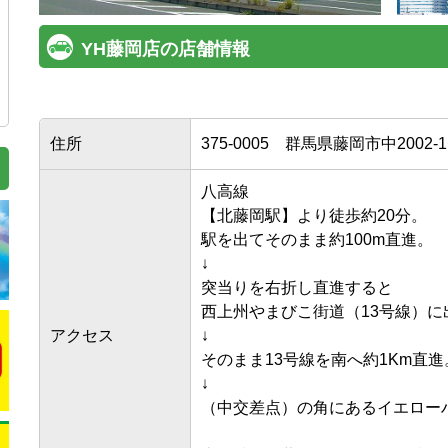
YH藤岡店の店舗情報
住所
375-0005
群馬県藤岡市中2002-1
八高線

【北藤岡駅】より徒歩約20分。

駅を出てそのまま約100m直進。

↓

突当りを右折し直進すると

西上州やまびこ街道（13号線）に出
アクセス
↓

そのまま13号線を南へ約1Km直進。
↓

（中交差点）の角にあるイエローハッ