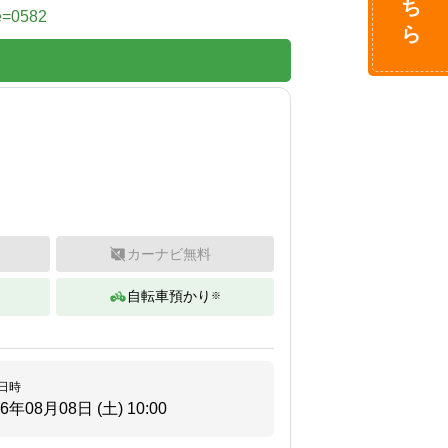
de=0582
カーナビ無料
自転車預かり
※
日時
26年08月08日 (土)
10:00