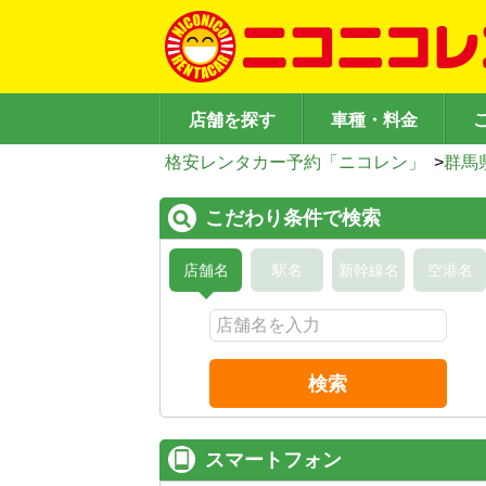
店舗を探す
車種・料金
格安レンタカー予約「ニコレン」
>
群馬
こだわり条件で検索
店舗名
駅名
新幹線名
空港名
検索
スマートフォン