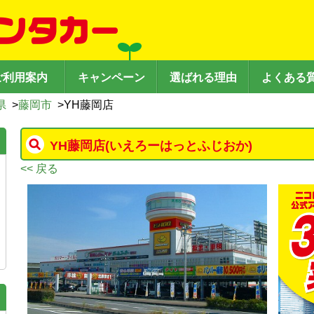
ご利用案内
キャンペーン
選ばれる理由
よくある
県
>
藤岡市
>
YH藤岡店
YH藤岡店
(いえろーはっとふじおか)
<< 戻る