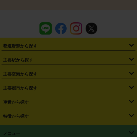
都道府県から探す
・
北海道
・
青森県
・
岩手県
・
宮城県
・
秋田県
・
山形県
主要駅から探す
・
福島県
・
東京都
・
神奈川県
・
埼玉県
・
千葉県
・
茨城県
・
札幌駅
・
仙台駅
・
新宿駅
・
池袋駅
・
渋谷駅
・
東京駅
主要空港から探す
・
栃木県
・
群馬県
・
山梨県
・
愛知県
・
静岡県
・
岐阜県
・
横浜駅
・
川崎駅
・
大宮駅
・
西船橋駅
・
柏駅
・
名古屋駅
・
新千歳空港
・
仙台空港
主要都市から探す
・
長野県
・
新潟県
・
富山県
・
石川県
・
福井県
・
大阪府
・
大阪駅
・
難波駅
・
三宮駅
・
京都駅
・
広島駅
・
博多駅
・
成田空港
・
羽田空港
・
兵庫県
・
京都府
・
滋賀県
・
和歌山県
・
奈良県
・
三重県
・
札幌市
・
仙台市
車種から探す
・
熊本駅
・
那覇空港駅
・
中部国際空港セントレア
・
関西国際空港
・
鳥取県
・
島根県
・
岡山県
・
広島県
・
山口県
・
徳島県
・
千葉市
・
さいたま市
・
軽自動車
・
コンパクトカー
・
ステーションワゴン・セダン
特徴から探す
・
大阪国際空港（伊丹空港）
・
神戸空港
・
香川県
・
愛媛県
・
高知県
・
福岡県
・
佐賀県
・
長崎県
・
横浜市
・
川崎市
・
ミニバン・ワンボックス
・
高級ミニバン・ワンボックス
・
SUV
・
岡山空港
・
徳島空港
・
ハイブリッド
・
宅配レンタカー
・
ETCカードレンタル
・
熊本県
・
大分県
・
宮崎県
・
鹿児島県
・
沖縄県
・
相模原市
・
新潟市
メニュー
・
軽トラック・商用バン