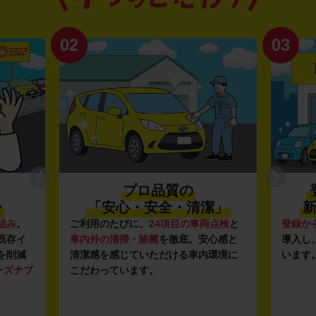
02
03
プロ品質の
〜
「安心・安全・清潔」
新
組み
。
ご利用のたびに、
24項目の車両点検
と
登録か
既存イ
車内外の清掃・除菌
を徹底。安心感と
導入し
を削減
清潔感を感じていただける車内環境に
います
ーズナブ
こだわっています。