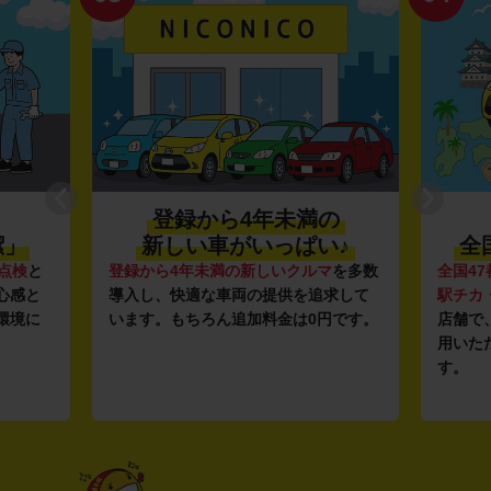
登録から4年未満の
潔」
新しい車がいっぱい♪
全
点検
と
登録から4年未満の新しいクルマ
を多数
全国47
心感と
導入し、快適な車両の提供を追求して
駅チカ
環境に
います。もちろん追加料金は0円です。
店舗で
用いた
す。