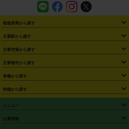
都道府県から探す
・
北海道
・
青森県
・
岩手県
・
宮城県
・
秋田県
・
山形県
主要駅から探す
・
福島県
・
東京都
・
神奈川県
・
埼玉県
・
千葉県
・
茨城県
・
札幌駅
・
仙台駅
・
新宿駅
・
池袋駅
・
渋谷駅
・
東京駅
主要空港から探す
・
栃木県
・
群馬県
・
山梨県
・
愛知県
・
静岡県
・
岐阜県
・
横浜駅
・
川崎駅
・
大宮駅
・
西船橋駅
・
柏駅
・
名古屋駅
・
新千歳空港
・
仙台空港
主要都市から探す
・
長野県
・
新潟県
・
富山県
・
石川県
・
福井県
・
大阪府
・
大阪駅
・
難波駅
・
三宮駅
・
京都駅
・
広島駅
・
博多駅
・
成田空港
・
羽田空港
・
兵庫県
・
京都府
・
滋賀県
・
和歌山県
・
奈良県
・
三重県
・
札幌市
・
仙台市
車種から探す
・
熊本駅
・
那覇空港駅
・
中部国際空港セントレア
・
関西国際空港
・
鳥取県
・
島根県
・
岡山県
・
広島県
・
山口県
・
徳島県
・
千葉市
・
さいたま市
・
軽自動車
・
コンパクトカー
・
ステーションワゴン・セダン
特徴から探す
・
大阪国際空港（伊丹空港）
・
神戸空港
・
香川県
・
愛媛県
・
高知県
・
福岡県
・
佐賀県
・
長崎県
・
横浜市
・
川崎市
・
ミニバン・ワンボックス
・
高級ミニバン・ワンボックス
・
SUV
・
岡山空港
・
徳島空港
・
ハイブリッド
・
宅配レンタカー
・
ETCカードレンタル
・
熊本県
・
大分県
・
宮崎県
・
鹿児島県
・
沖縄県
・
相模原市
・
新潟市
メニュー
・
軽トラック・商用バン
・
福岡空港
・
鹿児島空港
・
長期レンタル
・
深夜時間帯レンタル
・
免責補償プラス
・
静岡市
・
浜松市
・
・
トラック・バン
トップページ
・
はじめての方へ
・
ご利用案内
(タウンエースバン、ライトエースバン等)
企業情報
・
那覇空港
・
パーフェクト補償
・
スタッドレスタイヤ
・
直前予約
・
名古屋市
・
京都市
・
・
トラック・バン
ベストレート保証
・
予約から返却まで
・
・
店舗オリジナル
利用シーン別ガイ
(ハイエースバン・キャラバン等)
・
・
ニコパス(アプリ)
会社概要
・
ニュース
・
国際運転免許証
・
フランチャイズ募集
・
営業時間外返却サービス
・
個人情報保護