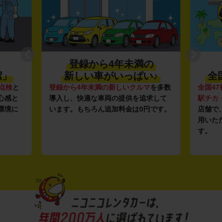
登録から4年未満の
潔」
新しい車がいっぱい♪
全
点検
と
登録から4年未満の新しいクルマ
を多数
全国47
心感と
導入し、快適な車両の提供を追求して
駅チカ
環境に
います。もちろん追加料金は0円です。
店舗で
用いた
す。