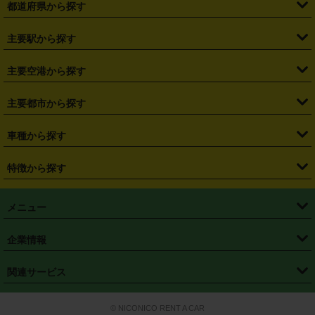
都道府県から探す
・
北海道
・
青森県
・
岩手県
・
宮城県
・
秋田県
・
山形県
主要駅から探す
・
福島県
・
東京都
・
神奈川県
・
埼玉県
・
千葉県
・
茨城県
・
札幌駅
・
仙台駅
・
新宿駅
・
池袋駅
・
渋谷駅
・
東京駅
主要空港から探す
・
栃木県
・
群馬県
・
山梨県
・
愛知県
・
静岡県
・
岐阜県
・
横浜駅
・
川崎駅
・
大宮駅
・
西船橋駅
・
柏駅
・
名古屋駅
・
新千歳空港
・
仙台空港
主要都市から探す
・
長野県
・
新潟県
・
富山県
・
石川県
・
福井県
・
大阪府
・
大阪駅
・
難波駅
・
三宮駅
・
京都駅
・
広島駅
・
博多駅
・
成田空港
・
羽田空港
・
兵庫県
・
京都府
・
滋賀県
・
和歌山県
・
奈良県
・
三重県
・
札幌市
・
仙台市
車種から探す
・
熊本駅
・
那覇空港駅
・
中部国際空港セントレア
・
関西国際空港
・
鳥取県
・
島根県
・
岡山県
・
広島県
・
山口県
・
徳島県
・
千葉市
・
さいたま市
・
軽自動車
・
コンパクトカー
・
ステーションワゴン・セダン
特徴から探す
・
大阪国際空港（伊丹空港）
・
神戸空港
・
香川県
・
愛媛県
・
高知県
・
福岡県
・
佐賀県
・
長崎県
・
横浜市
・
川崎市
・
ミニバン・ワンボックス
・
高級ミニバン・ワンボックス
・
SUV
・
岡山空港
・
徳島空港
・
ハイブリッド
・
宅配レンタカー
・
ETCカードレンタル
・
熊本県
・
大分県
・
宮崎県
・
鹿児島県
・
沖縄県
・
相模原市
・
新潟市
メニュー
・
軽トラック・商用バン
・
福岡空港
・
鹿児島空港
・
長期レンタル
・
深夜時間帯レンタル
・
免責補償プラス
・
静岡市
・
浜松市
・
・
トラック・バン
トップページ
・
はじめての方へ
・
ご利用案内
(タウンエースバン、ライトエースバン等)
企業情報
・
那覇空港
・
パーフェクト補償
・
スタッドレスタイヤ
・
直前予約
・
名古屋市
・
京都市
・
・
トラック・バン
ベストレート保証
・
予約から返却まで
・
・
店舗オリジナル
利用シーン別ガイ
(ハイエースバン・キャラバン等)
・
・
ニコパス(アプリ)
会社概要
・
ニュース
・
国際運転免許証
・
フランチャイズ募集
・
営業時間外返却サービス
・
個人情報保護
関連サービス
・
大阪市
・
堺市
ド
・
・
レッカー搬送サービス
カスタマーハラスメントに対する基本方針
・
神戸市
・
岡山市
・
・
車種・料金
カーリースなら「定額ニコノリパック」
・
店舗を探す
・
キャンペーン
© NICONICO RENT A CAR
・
特定商取引法に基づく表記
・
旅行業約款