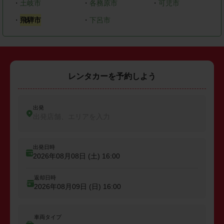
・
土岐市
・
各務原市
・
可児市
・
飛騨市
・
下呂市
レンタカーを予約しよう
出発
出発店舗、エリアを入力
出発日時
2026年08月08日 (土)
16:00
返却日時
2026年08月09日 (日)
16:00
車両タイプ