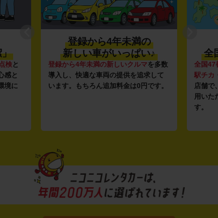
登録から4年未満の
潔」
新しい車がいっぱい♪
全
点検
と
登録から4年未満の新しいクルマ
を多数
全国47
心感と
導入し、快適な車両の提供を追求して
駅チカ
環境に
います。もちろん追加料金は0円です。
店舗で
用いた
す。