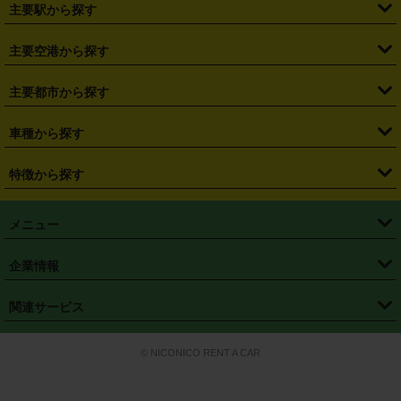
・
北海道
・
青森県
・
岩手県
・
宮城県
・
秋田県
・
山形県
主要駅から探す
・
福島県
・
東京都
・
神奈川県
・
埼玉県
・
千葉県
・
茨城県
・
札幌駅
・
仙台駅
・
新宿駅
・
池袋駅
・
渋谷駅
・
東京駅
主要空港から探す
・
栃木県
・
群馬県
・
山梨県
・
愛知県
・
静岡県
・
岐阜県
・
横浜駅
・
川崎駅
・
大宮駅
・
西船橋駅
・
柏駅
・
名古屋駅
・
新千歳空港
・
仙台空港
主要都市から探す
・
長野県
・
新潟県
・
富山県
・
石川県
・
福井県
・
大阪府
・
大阪駅
・
難波駅
・
三宮駅
・
京都駅
・
広島駅
・
博多駅
・
成田空港
・
羽田空港
・
兵庫県
・
京都府
・
滋賀県
・
和歌山県
・
奈良県
・
三重県
・
札幌市
・
仙台市
車種から探す
・
熊本駅
・
那覇空港駅
・
中部国際空港セントレア
・
関西国際空港
・
鳥取県
・
島根県
・
岡山県
・
広島県
・
山口県
・
徳島県
・
千葉市
・
さいたま市
・
軽自動車
・
コンパクトカー
・
ステーションワゴン・セダン
特徴から探す
・
大阪国際空港（伊丹空港）
・
神戸空港
・
香川県
・
愛媛県
・
高知県
・
福岡県
・
佐賀県
・
長崎県
・
横浜市
・
川崎市
・
ミニバン・ワンボックス
・
高級ミニバン・ワンボックス
・
SUV
・
岡山空港
・
徳島空港
・
ハイブリッド
・
宅配レンタカー
・
ETCカードレンタル
・
熊本県
・
大分県
・
宮崎県
・
鹿児島県
・
沖縄県
・
相模原市
・
新潟市
メニュー
・
軽トラック・商用バン
・
福岡空港
・
鹿児島空港
・
長期レンタル
・
深夜時間帯レンタル
・
免責補償プラス
・
静岡市
・
浜松市
・
・
トラック・バン
トップページ
・
はじめての方へ
・
ご利用案内
(タウンエースバン、ライトエースバン等)
企業情報
・
那覇空港
・
パーフェクト補償
・
スタッドレスタイヤ
・
直前予約
・
名古屋市
・
京都市
・
・
トラック・バン
ベストレート保証
・
予約から返却まで
・
・
店舗オリジナル
利用シーン別ガイ
(ハイエースバン・キャラバン等)
・
・
ニコパス(アプリ)
会社概要
・
ニュース
・
国際運転免許証
・
フランチャイズ募集
・
営業時間外返却サービス
・
個人情報保護
関連サービス
・
大阪市
・
堺市
ド
・
・
レッカー搬送サービス
カスタマーハラスメントに対する基本方針
・
神戸市
・
岡山市
・
・
車種・料金
カーリースなら「定額ニコノリパック」
・
店舗を探す
・
キャンペーン
© NICONICO RENT A CAR
・
特定商取引法に基づく表記
・
旅行業約款
・
広島市
・
北九州市
・
・
会員特典
超短期カーリースの「ニコリース」
・
選ばれる理由
・
安心・安全への取
り組み
・
福岡市
・
熊本市