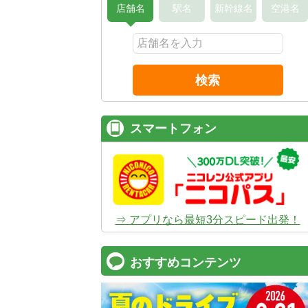
店舗名
駅名
新幹線名
空港名
検索
スマートフォン
⇒ アプリなら最短3分スピード出発！
おすすめコンテンツ