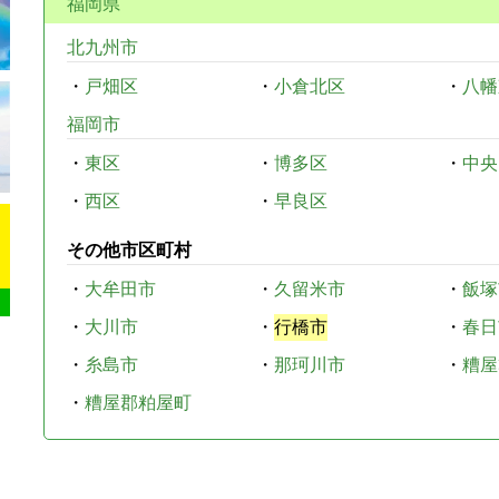
福岡県
北九州市
・
戸畑区
・
小倉北区
・
八幡
福岡市
・
東区
・
博多区
・
中央
・
西区
・
早良区
その他市区町村
・
大牟田市
・
久留米市
・
飯塚
・
大川市
・
行橋市
・
春日
・
糸島市
・
那珂川市
・
糟屋
・
糟屋郡粕屋町