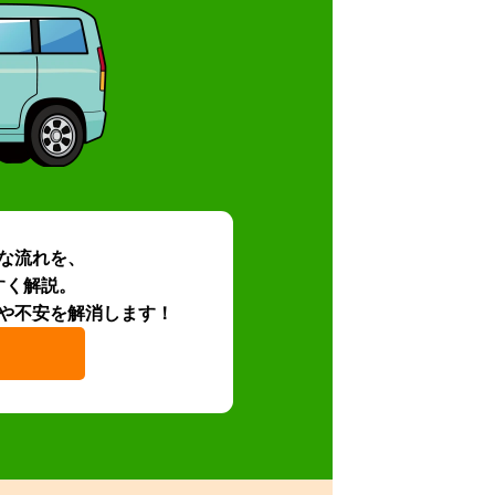
な流れを、
すく解説。
や不安を解消します！