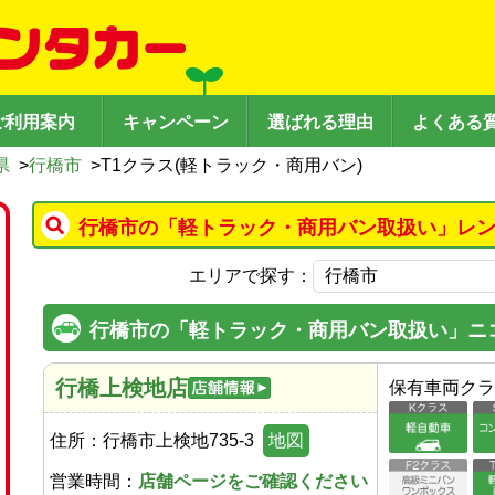
ご利用案内
キャンペーン
選ばれる理由
よくある
県
>
行橋市
>
T1クラス(軽トラック・商用バン)
行橋市の「軽トラック・商用バン取扱い」レン
エリアで探す：
行橋市の「軽トラック・商用バン取扱い」ニ
行橋上検地店
保有車両クラ
住所：
行橋市上検地735-3
地図
営業時間：
店舗ページをご確認ください