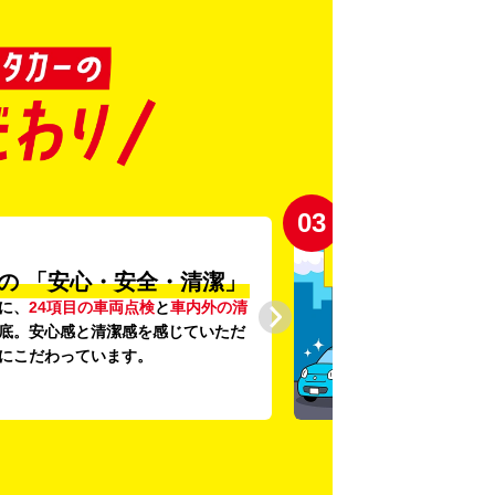
03
の
「安心・安全・清潔」
に、
24項目の車両点検
と
車内外の清
底。安心感と清潔感を感じていただ
にこだわっています。