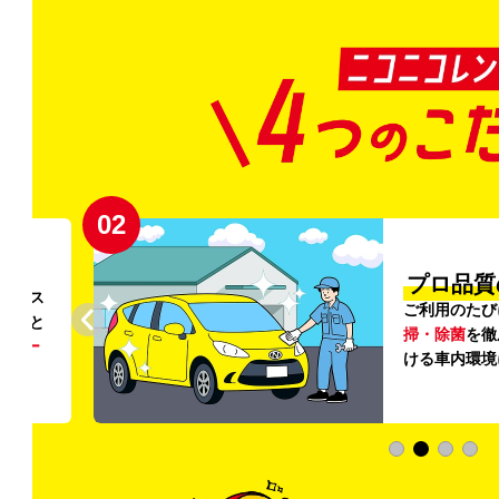
02
円〜
プロ品質
リンス
ご利用のたび
ること
掃・除菌
を徹
う
リー
ける車内環境