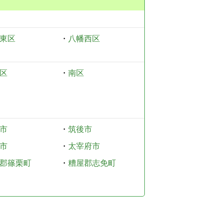
東区
・
八幡西区
区
・
南区
市
・
筑後市
市
・
太宰府市
郡篠栗町
・
糟屋郡志免町