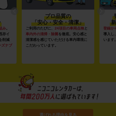
プロ品質の
〜
「安心・安全・清潔」
新
組み
。
ご利用のたびに、
24項目の車両点検
と
登録か
既存イ
車内外の清掃・除菌
を徹底。安心感と
導入し
を削減
清潔感を感じていただける車内環境に
います
ーズナブ
こだわっています。
選ばれる理由を見る