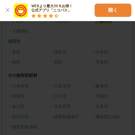
WEBより最大30％お得！

開く
北九州市
公式アプリ「ニコパス」
・
戸畑区
・
小倉北区
・
八幡東区
・
八幡西区
福岡市
・
東区
・
博多区
・
中央区
・
南区
・
西区
・
早良区
その他市区町村
・
大牟田市
・
久留米市
・
飯塚市
・
筑後市
・
大川市
・
行橋市
・
春日市
・
太宰府市
・
糸島市
・
那珂川市
・
糟屋郡篠栗町
・
糟屋郡志免町
・
糟屋郡粕屋町