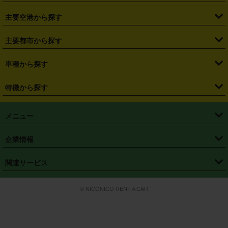
・
福島県
・
東京都
・
神奈川県
・
埼玉県
・
千葉県
・
茨城県
・
札幌駅
・
仙台駅
・
新宿駅
・
池袋駅
・
渋谷駅
・
東京駅
主要空港から探す
・
栃木県
・
群馬県
・
山梨県
・
愛知県
・
静岡県
・
岐阜県
・
横浜駅
・
川崎駅
・
大宮駅
・
西船橋駅
・
柏駅
・
名古屋駅
・
新千歳空港
・
仙台空港
主要都市から探す
・
長野県
・
新潟県
・
富山県
・
石川県
・
福井県
・
大阪府
・
大阪駅
・
難波駅
・
三宮駅
・
京都駅
・
広島駅
・
博多駅
・
成田空港
・
羽田空港
・
兵庫県
・
京都府
・
滋賀県
・
和歌山県
・
奈良県
・
三重県
・
札幌市
・
仙台市
車種から探す
・
熊本駅
・
那覇空港駅
・
中部国際空港セントレア
・
関西国際空港
・
鳥取県
・
島根県
・
岡山県
・
広島県
・
山口県
・
徳島県
・
千葉市
・
さいたま市
・
軽自動車
・
コンパクトカー
・
ステーションワゴン・セダン
特徴から探す
・
大阪国際空港（伊丹空港）
・
神戸空港
・
香川県
・
愛媛県
・
高知県
・
福岡県
・
佐賀県
・
長崎県
・
横浜市
・
川崎市
・
ミニバン・ワンボックス
・
高級ミニバン・ワンボックス
・
SUV
・
岡山空港
・
徳島空港
・
ハイブリッド
・
宅配レンタカー
・
ETCカードレンタル
・
熊本県
・
大分県
・
宮崎県
・
鹿児島県
・
沖縄県
・
相模原市
・
新潟市
メニュー
・
軽トラック・商用バン
・
福岡空港
・
鹿児島空港
・
長期レンタル
・
深夜時間帯レンタル
・
免責補償プラス
・
静岡市
・
浜松市
・
・
トラック・バン
トップページ
・
はじめての方へ
・
ご利用案内
(タウンエースバン、ライトエースバン等)
企業情報
・
那覇空港
・
パーフェクト補償
・
スタッドレスタイヤ
・
直前予約
・
名古屋市
・
京都市
・
・
トラック・バン
ベストレート保証
・
予約から返却まで
・
・
店舗オリジナル
利用シーン別ガイ
(ハイエースバン・キャラバン等)
・
・
ニコパス(アプリ)
会社概要
・
ニュース
・
国際運転免許証
・
フランチャイズ募集
・
営業時間外返却サービス
・
個人情報保護
関連サービス
・
大阪市
・
堺市
ド
・
・
レッカー搬送サービス
カスタマーハラスメントに対する基本方針
・
神戸市
・
岡山市
・
・
車種・料金
カーリースなら「定額ニコノリパック」
・
店舗を探す
・
キャンペーン
© NICONICO RENT A CAR
・
特定商取引法に基づく表記
・
旅行業約款
・
広島市
・
北九州市
・
・
会員特典
超短期カーリースの「ニコリース」
・
選ばれる理由
・
安心・安全への取
り組み
・
福岡市
・
熊本市
・
清潔・快適な車内
・
徹底した車両点検
・
新しいクルマ