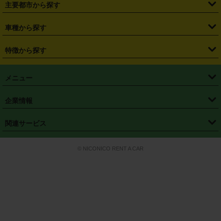
主要都市から探す
・
長野県
・
新潟県
・
富山県
・
石川県
・
福井県
・
大阪府
・
大阪駅
・
難波駅
・
三宮駅
・
京都駅
・
広島駅
・
博多駅
・
成田空港
・
羽田空港
・
兵庫県
・
京都府
・
滋賀県
・
和歌山県
・
奈良県
・
三重県
・
札幌市
・
仙台市
車種から探す
・
熊本駅
・
那覇空港駅
・
中部国際空港セントレア
・
関西国際空港
・
鳥取県
・
島根県
・
岡山県
・
広島県
・
山口県
・
徳島県
・
千葉市
・
さいたま市
・
軽自動車
・
コンパクトカー
・
ステーションワゴン・セダン
特徴から探す
・
大阪国際空港（伊丹空港）
・
神戸空港
・
香川県
・
愛媛県
・
高知県
・
福岡県
・
佐賀県
・
長崎県
・
横浜市
・
川崎市
・
ミニバン・ワンボックス
・
高級ミニバン・ワンボックス
・
SUV
・
岡山空港
・
徳島空港
・
ハイブリッド
・
宅配レンタカー
・
ETCカードレンタル
・
熊本県
・
大分県
・
宮崎県
・
鹿児島県
・
沖縄県
・
相模原市
・
新潟市
メニュー
・
軽トラック・商用バン
・
福岡空港
・
鹿児島空港
・
長期レンタル
・
深夜時間帯レンタル
・
免責補償プラス
・
静岡市
・
浜松市
・
・
トラック・バン
トップページ
・
はじめての方へ
・
ご利用案内
(タウンエースバン、ライトエースバン等)
企業情報
・
那覇空港
・
パーフェクト補償
・
スタッドレスタイヤ
・
直前予約
・
名古屋市
・
京都市
・
・
トラック・バン
ベストレート保証
・
予約から返却まで
・
・
店舗オリジナル
利用シーン別ガイ
(ハイエースバン・キャラバン等)
・
・
ニコパス(アプリ)
会社概要
・
ニュース
・
国際運転免許証
・
フランチャイズ募集
・
営業時間外返却サービス
・
個人情報保護
関連サービス
・
大阪市
・
堺市
ド
・
・
レッカー搬送サービス
カスタマーハラスメントに対する基本方針
・
神戸市
・
岡山市
・
・
車種・料金
カーリースなら「定額ニコノリパック」
・
店舗を探す
・
キャンペーン
© NICONICO RENT A CAR
・
特定商取引法に基づく表記
・
旅行業約款
・
広島市
・
北九州市
・
・
会員特典
超短期カーリースの「ニコリース」
・
選ばれる理由
・
安心・安全への取
り組み
・
福岡市
・
熊本市
・
清潔・快適な車内
・
徹底した車両点検
・
新しいクルマ
空間
・
お客様の声
・
お客様大賞
・
よくある質問