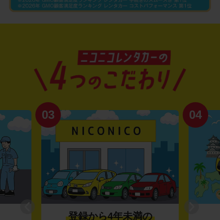
03
04
登録から4年未満の