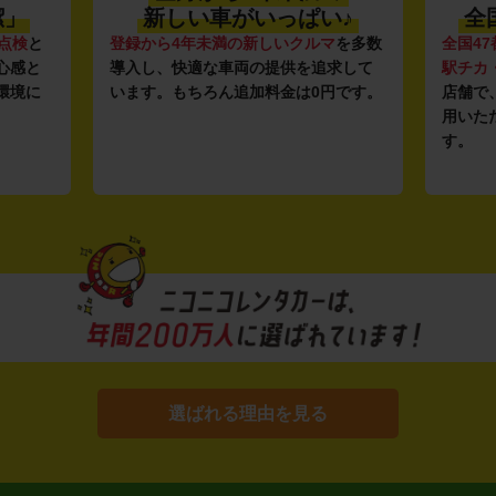
潔」
新しい車がいっぱい♪
全
点検
と
登録から4年未満の新しいクルマ
を多数
全国47
心感と
導入し、快適な車両の提供を追求して
駅チカ
環境に
います。もちろん追加料金は0円です。
店舗で
用いた
す。
選ばれる理由を見る