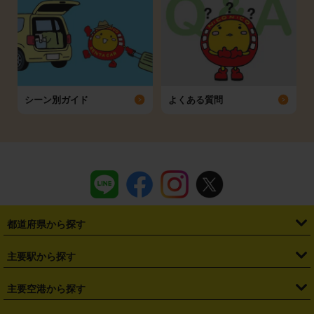
シーン別ガイド
よくある質問
都道府県から探す
・
北海道
・
青森県
・
岩手県
・
宮城県
・
秋田県
・
山形県
主要駅から探す
・
福島県
・
東京都
・
神奈川県
・
埼玉県
・
千葉県
・
茨城県
・
札幌駅
・
仙台駅
・
新宿駅
・
池袋駅
・
渋谷駅
・
東京駅
主要空港から探す
・
栃木県
・
群馬県
・
山梨県
・
愛知県
・
静岡県
・
岐阜県
・
横浜駅
・
川崎駅
・
大宮駅
・
西船橋駅
・
柏駅
・
名古屋駅
・
新千歳空港
・
仙台空港