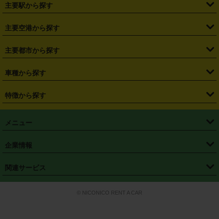
・
北海道
・
青森県
・
岩手県
・
宮城県
・
秋田県
・
山形県
主要駅から探す
・
福島県
・
東京都
・
神奈川県
・
埼玉県
・
千葉県
・
茨城県
・
札幌駅
・
仙台駅
・
新宿駅
・
池袋駅
・
渋谷駅
・
東京駅
主要空港から探す
・
栃木県
・
群馬県
・
山梨県
・
愛知県
・
静岡県
・
岐阜県
・
横浜駅
・
川崎駅
・
大宮駅
・
西船橋駅
・
柏駅
・
名古屋駅
・
新千歳空港
・
仙台空港
主要都市から探す
・
長野県
・
新潟県
・
富山県
・
石川県
・
福井県
・
大阪府
・
大阪駅
・
難波駅
・
三宮駅
・
京都駅
・
広島駅
・
博多駅
・
成田空港
・
羽田空港
・
兵庫県
・
京都府
・
滋賀県
・
和歌山県
・
奈良県
・
三重県
・
札幌市
・
仙台市
車種から探す
・
熊本駅
・
那覇空港駅
・
中部国際空港セントレア
・
関西国際空港
・
鳥取県
・
島根県
・
岡山県
・
広島県
・
山口県
・
徳島県
・
千葉市
・
さいたま市
・
軽自動車
・
コンパクトカー
・
ステーションワゴン・セダン
特徴から探す
・
大阪国際空港（伊丹空港）
・
神戸空港
・
香川県
・
愛媛県
・
高知県
・
福岡県
・
佐賀県
・
長崎県
・
横浜市
・
川崎市
・
ミニバン・ワンボックス
・
高級ミニバン・ワンボックス
・
SUV
・
岡山空港
・
徳島空港
・
ハイブリッド
・
宅配レンタカー
・
ETCカードレンタル
・
熊本県
・
大分県
・
宮崎県
・
鹿児島県
・
沖縄県
・
相模原市
・
新潟市
メニュー
・
軽トラック・商用バン
・
福岡空港
・
鹿児島空港
・
長期レンタル
・
深夜時間帯レンタル
・
免責補償プラス
・
静岡市
・
浜松市
・
・
トラック・バン
トップページ
・
はじめての方へ
・
ご利用案内
(タウンエースバン、ライトエースバン等)
企業情報
・
那覇空港
・
パーフェクト補償
・
スタッドレスタイヤ
・
直前予約
・
名古屋市
・
京都市
・
・
トラック・バン
ベストレート保証
・
予約から返却まで
・
・
店舗オリジナル
利用シーン別ガイ
(ハイエースバン・キャラバン等)
・
・
ニコパス(アプリ)
会社概要
・
ニュース
・
国際運転免許証
・
フランチャイズ募集
・
営業時間外返却サービス
・
個人情報保護
関連サービス
・
大阪市
・
堺市
ド
・
・
レッカー搬送サービス
カスタマーハラスメントに対する基本方針
・
神戸市
・
岡山市
・
・
車種・料金
カーリースなら「定額ニコノリパック」
・
店舗を探す
・
キャンペーン
© NICONICO RENT A CAR
・
特定商取引法に基づく表記
・
旅行業約款
・
広島市
・
北九州市
・
・
会員特典
超短期カーリースの「ニコリース」
・
選ばれる理由
・
安心・安全への取
り組み
・
福岡市
・
熊本市