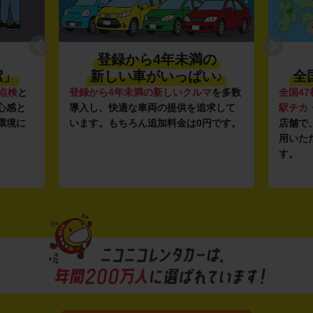
登録から4年未満の
潔」
新しい車がいっぱい♪
全
点検
と
登録から4年未満の新しいクルマ
を多数
全国47
心感と
導入し、快適な車両の提供を追求して
駅チカ
環境に
います。もちろん追加料金は0円です。
店舗で
用いた
す。