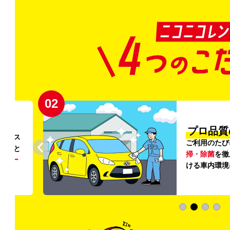
02
円〜
プロ品質
リンス
ご利用のたび
ること
掃・除菌
を徹
う
リー
ける車内環境