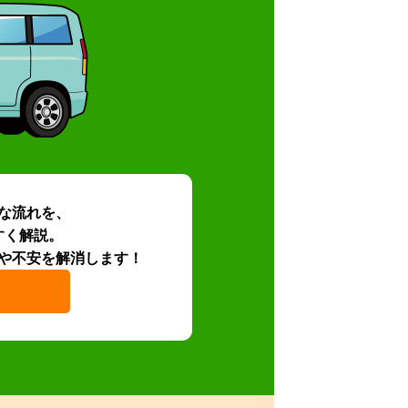
な流れを、
すく解説。
や不安を解消します！