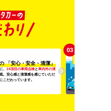
03
の
「安心・安全・清潔」
に、
24項目の車両点検
と
車内外の清
底。安心感と清潔感を感じていただ
にこだわっています。