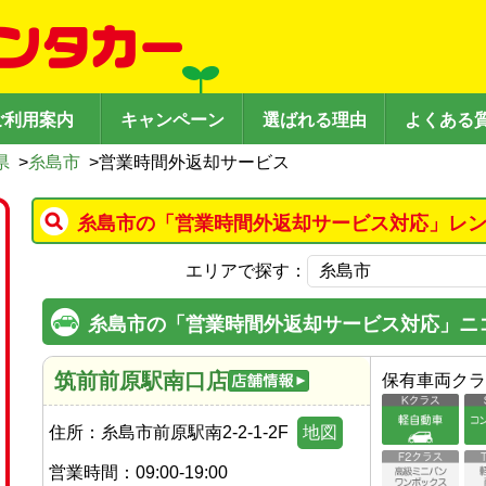
ご利用案内
キャンペーン
選ばれる理由
よくある
県
>
糸島市
>
営業時間外返却サービス
糸島市の「営業時間外返却サービス対応」レン
エリアで探す：
糸島市の「営業時間外返却サービス対応」ニ
筑前前原駅南口店
保有車両クラ
住所：
糸島市前原駅南2-2-1-2F
地図
営業時間：
09:00-19:00