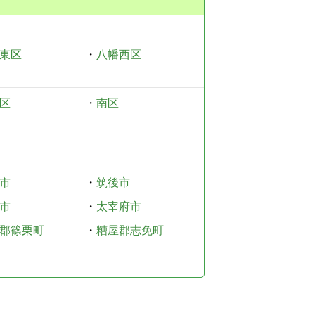
東区
・
八幡西区
区
・
南区
市
・
筑後市
市
・
太宰府市
郡篠栗町
・
糟屋郡志免町