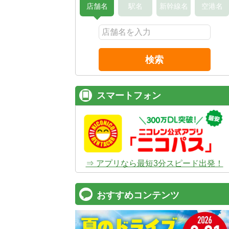
店舗名
駅名
新幹線名
空港名
検索
スマートフォン
⇒ アプリなら最短3分スピード出発！
おすすめコンテンツ