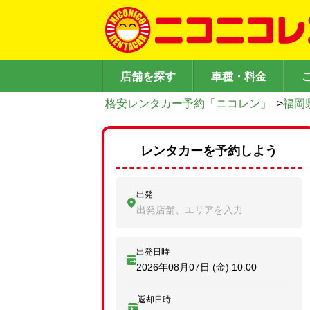
店舗を探す
車種・料金
格安レンタカー予約「ニコレン」
>
福岡
レンタカーを予約しよう
出発
出発店舗、エリアを入力
出発日時
2026年08月07日 (金)
10:00
返却日時