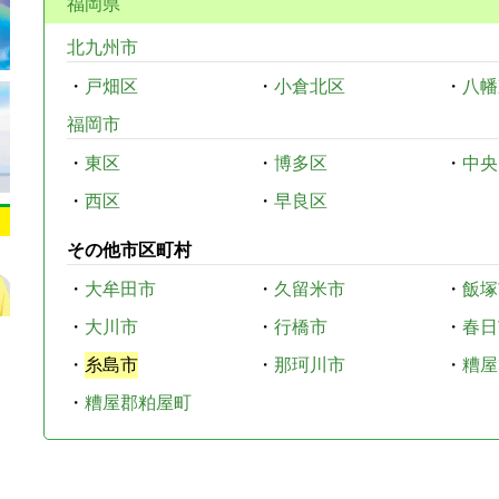
福岡県
北九州市
・
戸畑区
・
小倉北区
・
八幡
福岡市
・
東区
・
博多区
・
中央
・
西区
・
早良区
その他市区町村
・
大牟田市
・
久留米市
・
飯塚
・
大川市
・
行橋市
・
春日
・
糸島市
・
那珂川市
・
糟屋
・
糟屋郡粕屋町