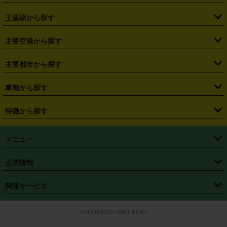
・
北海道
・
青森県
・
岩手県
・
宮城県
・
秋田県
・
山形県
主要駅から探す
・
福島県
・
東京都
・
神奈川県
・
埼玉県
・
千葉県
・
茨城県
・
札幌駅
・
仙台駅
・
新宿駅
・
池袋駅
・
渋谷駅
・
東京駅
主要空港から探す
・
栃木県
・
群馬県
・
山梨県
・
愛知県
・
静岡県
・
岐阜県
・
横浜駅
・
川崎駅
・
大宮駅
・
西船橋駅
・
柏駅
・
名古屋駅
・
新千歳空港
・
仙台空港
主要都市から探す
・
長野県
・
新潟県
・
富山県
・
石川県
・
福井県
・
大阪府
・
大阪駅
・
難波駅
・
三宮駅
・
京都駅
・
広島駅
・
博多駅
・
成田空港
・
羽田空港
・
兵庫県
・
京都府
・
滋賀県
・
和歌山県
・
奈良県
・
三重県
・
札幌市
・
仙台市
車種から探す
・
熊本駅
・
那覇空港駅
・
中部国際空港セントレア
・
関西国際空港
・
鳥取県
・
島根県
・
岡山県
・
広島県
・
山口県
・
徳島県
・
千葉市
・
さいたま市
・
軽自動車
・
コンパクトカー
・
ステーションワゴン・セダン
特徴から探す
・
大阪国際空港（伊丹空港）
・
神戸空港
・
香川県
・
愛媛県
・
高知県
・
福岡県
・
佐賀県
・
長崎県
・
横浜市
・
川崎市
・
ミニバン・ワンボックス
・
高級ミニバン・ワンボックス
・
SUV
・
岡山空港
・
徳島空港
・
ハイブリッド
・
宅配レンタカー
・
ETCカードレンタル
・
熊本県
・
大分県
・
宮崎県
・
鹿児島県
・
沖縄県
・
相模原市
・
新潟市
メニュー
・
軽トラック・商用バン
・
福岡空港
・
鹿児島空港
・
長期レンタル
・
深夜時間帯レンタル
・
免責補償プラス
・
静岡市
・
浜松市
・
・
トラック・バン
トップページ
・
はじめての方へ
・
ご利用案内
(タウンエースバン、ライトエースバン等)
企業情報
・
那覇空港
・
パーフェクト補償
・
スタッドレスタイヤ
・
直前予約
・
名古屋市
・
京都市
・
・
トラック・バン
ベストレート保証
・
予約から返却まで
・
・
店舗オリジナル
利用シーン別ガイ
(ハイエースバン・キャラバン等)
・
・
ニコパス(アプリ)
会社概要
・
ニュース
・
国際運転免許証
・
フランチャイズ募集
・
営業時間外返却サービス
・
個人情報保護
関連サービス
・
大阪市
・
堺市
ド
・
・
レッカー搬送サービス
カスタマーハラスメントに対する基本方針
・
神戸市
・
岡山市
・
・
車種・料金
カーリースなら「定額ニコノリパック」
・
店舗を探す
・
キャンペーン
© NICONICO RENT A CAR
・
特定商取引法に基づく表記
・
旅行業約款
・
広島市
・
北九州市
・
・
会員特典
超短期カーリースの「ニコリース」
・
選ばれる理由
・
安心・安全への取