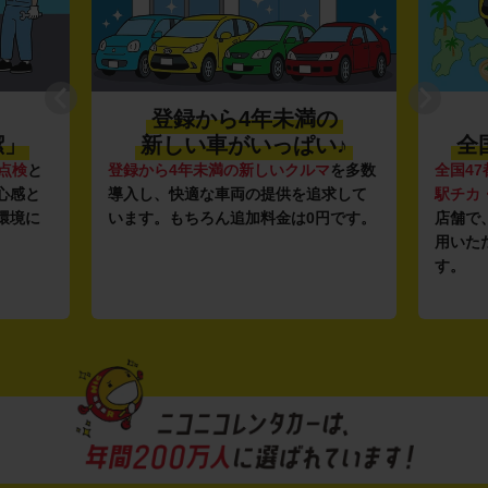
登録から4年未満の
潔」
新しい車がいっぱい♪
全
点検
と
登録から4年未満の新しいクルマ
を多数
全国47
心感と
導入し、快適な車両の提供を追求して
駅チカ
環境に
います。もちろん追加料金は0円です。
店舗で
用いた
す。