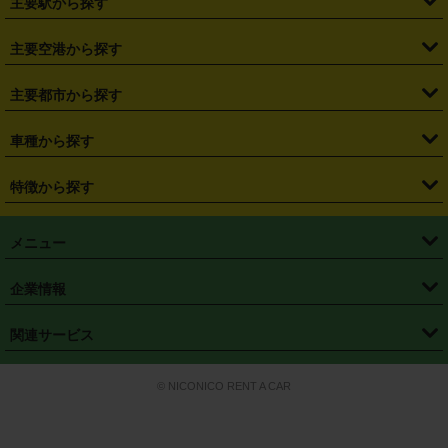
主要駅から探す
・
福島県
・
東京都
・
神奈川県
・
埼玉県
・
千葉県
・
茨城県
・
札幌駅
・
仙台駅
・
新宿駅
・
池袋駅
・
渋谷駅
・
東京駅
主要空港から探す
・
栃木県
・
群馬県
・
山梨県
・
愛知県
・
静岡県
・
岐阜県
・
横浜駅
・
川崎駅
・
大宮駅
・
西船橋駅
・
柏駅
・
名古屋駅
・
新千歳空港
・
仙台空港
主要都市から探す
・
長野県
・
新潟県
・
富山県
・
石川県
・
福井県
・
大阪府
・
大阪駅
・
難波駅
・
三宮駅
・
京都駅
・
広島駅
・
博多駅
・
成田空港
・
羽田空港
・
兵庫県
・
京都府
・
滋賀県
・
和歌山県
・
奈良県
・
三重県
・
札幌市
・
仙台市
車種から探す
・
熊本駅
・
那覇空港駅
・
中部国際空港セントレア
・
関西国際空港
・
鳥取県
・
島根県
・
岡山県
・
広島県
・
山口県
・
徳島県
・
千葉市
・
さいたま市
・
軽自動車
・
コンパクトカー
・
ステーションワゴン・セダン
特徴から探す
・
大阪国際空港（伊丹空港）
・
神戸空港
・
香川県
・
愛媛県
・
高知県
・
福岡県
・
佐賀県
・
長崎県
・
横浜市
・
川崎市
・
ミニバン・ワンボックス
・
高級ミニバン・ワンボックス
・
SUV
・
岡山空港
・
徳島空港
・
ハイブリッド
・
宅配レンタカー
・
ETCカードレンタル
・
熊本県
・
大分県
・
宮崎県
・
鹿児島県
・
沖縄県
・
相模原市
・
新潟市
メニュー
・
軽トラック・商用バン
・
福岡空港
・
鹿児島空港
・
長期レンタル
・
深夜時間帯レンタル
・
免責補償プラス
・
静岡市
・
浜松市
・
・
トラック・バン
トップページ
・
はじめての方へ
・
ご利用案内
(タウンエースバン、ライトエースバン等)
企業情報
・
那覇空港
・
パーフェクト補償
・
スタッドレスタイヤ
・
直前予約
・
名古屋市
・
京都市
・
・
トラック・バン
ベストレート保証
・
予約から返却まで
・
・
店舗オリジナル
利用シーン別ガイ
(ハイエースバン・キャラバン等)
・
・
ニコパス(アプリ)
会社概要
・
ニュース
・
国際運転免許証
・
フランチャイズ募集
・
営業時間外返却サービス
・
個人情報保護
関連サービス
・
大阪市
・
堺市
ド
・
・
レッカー搬送サービス
カスタマーハラスメントに対する基本方針
・
神戸市
・
岡山市
・
・
車種・料金
カーリースなら「定額ニコノリパック」
・
店舗を探す
・
キャンペーン
© NICONICO RENT A CAR
・
特定商取引法に基づく表記
・
旅行業約款
・
広島市
・
北九州市
・
・
会員特典
超短期カーリースの「ニコリース」
・
選ばれる理由
・
安心・安全への取
り組み
・
福岡市
・
熊本市