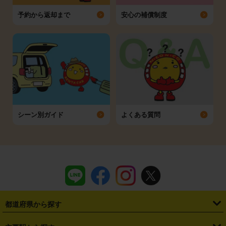
予約から返却まで
安心の補償制度
シーン別ガイド
よくある質問
都道府県から探す
・
北海道
・
青森県
・
岩手県
・
宮城県
・
秋田県
・
山形県