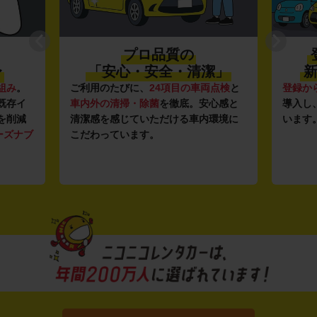
プロ品質の
〜
「安心・安全・清潔」
新
組み
。
ご利用のたびに、
24項目の車両点検
と
登録か
既存イ
車内外の清掃・除菌
を徹底。安心感と
導入し
を削減
清潔感を感じていただける車内環境に
います
ーズナブ
こだわっています。