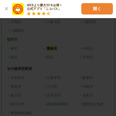
福岡県
WEBより最大30％お得！

開く
公式アプリ「ニコパス」
北九州市
・
戸畑区
・
小倉北区
・
八幡東区
・
八幡西区
福岡市
・
東区
・
博多区
・
中央区
・
南区
・
西区
・
早良区
その他市区町村
・
大牟田市
・
久留米市
・
飯塚市
・
筑後市
・
大川市
・
行橋市
・
春日市
・
太宰府市
・
糸島市
・
那珂川市
・
糟屋郡篠栗町
・
糟屋郡志免町
・
糟屋郡粕屋町