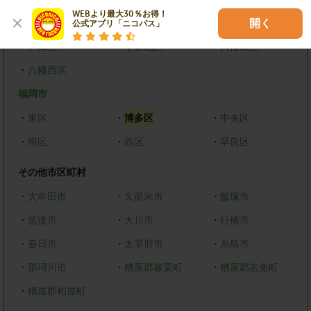
WEBより最大30％お得！

北九州市
開く
公式アプリ「ニコパス」
・
戸畑区
・
小倉北区
・
八幡東区
・
八幡西区
福岡市
・
東区
・
博多区
・
中央区
・
南区
・
西区
・
早良区
その他市区町村
・
大牟田市
・
久留米市
・
飯塚市
・
筑後市
・
大川市
・
行橋市
・
春日市
・
太宰府市
・
糸島市
・
那珂川市
・
糟屋郡篠栗町
・
糟屋郡志免町
・
糟屋郡粕屋町