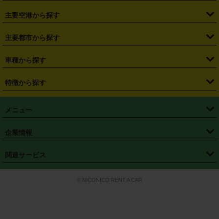
・
福島県
・
東京都
・
神奈川県
・
埼玉県
・
千葉県
・
茨城県
・
札幌駅
・
仙台駅
・
新宿駅
・
池袋駅
・
渋谷駅
・
東京駅
主要空港から探す
・
栃木県
・
群馬県
・
山梨県
・
愛知県
・
静岡県
・
岐阜県
・
横浜駅
・
川崎駅
・
大宮駅
・
西船橋駅
・
柏駅
・
名古屋駅
・
新千歳空港
・
仙台空港
主要都市から探す
・
長野県
・
新潟県
・
富山県
・
石川県
・
福井県
・
大阪府
・
大阪駅
・
難波駅
・
三宮駅
・
京都駅
・
広島駅
・
博多駅
・
成田空港
・
羽田空港
・
兵庫県
・
京都府
・
滋賀県
・
和歌山県
・
奈良県
・
三重県
・
札幌市
・
仙台市
車種から探す
・
熊本駅
・
那覇空港駅
・
中部国際空港セントレア
・
関西国際空港
・
鳥取県
・
島根県
・
岡山県
・
広島県
・
山口県
・
徳島県
・
千葉市
・
さいたま市
・
軽自動車
・
コンパクトカー
・
ステーションワゴン・セダン
特徴から探す
・
大阪国際空港（伊丹空港）
・
神戸空港
・
香川県
・
愛媛県
・
高知県
・
福岡県
・
佐賀県
・
長崎県
・
横浜市
・
川崎市
・
ミニバン・ワンボックス
・
高級ミニバン・ワンボックス
・
SUV
・
岡山空港
・
徳島空港
・
ハイブリッド
・
宅配レンタカー
・
ETCカードレンタル
・
熊本県
・
大分県
・
宮崎県
・
鹿児島県
・
沖縄県
・
相模原市
・
新潟市
メニュー
・
軽トラック・商用バン
・
福岡空港
・
鹿児島空港
・
長期レンタル
・
深夜時間帯レンタル
・
免責補償プラス
・
静岡市
・
浜松市
・
・
トラック・バン
トップページ
・
はじめての方へ
・
ご利用案内
(タウンエースバン、ライトエースバン等)
企業情報
・
那覇空港
・
パーフェクト補償
・
スタッドレスタイヤ
・
直前予約
・
名古屋市
・
京都市
・
・
トラック・バン
ベストレート保証
・
予約から返却まで
・
・
店舗オリジナル
利用シーン別ガイ
(ハイエースバン・キャラバン等)
・
・
ニコパス(アプリ)
会社概要
・
ニュース
・
国際運転免許証
・
フランチャイズ募集
・
営業時間外返却サービス
・
個人情報保護
関連サービス
・
大阪市
・
堺市
ド
・
・
レッカー搬送サービス
カスタマーハラスメントに対する基本方針
・
神戸市
・
岡山市
・
・
車種・料金
カーリースなら「定額ニコノリパック」
・
店舗を探す
・
キャンペーン
© NICONICO RENT A CAR
・
特定商取引法に基づく表記
・
旅行業約款
・
広島市
・
北九州市
・
・
会員特典
超短期カーリースの「ニコリース」
・
選ばれる理由
・
安心・安全への取
り組み
・
福岡市
・
熊本市
・
清潔・快適な車内
・
徹底した車両点検
・
新しいクルマ