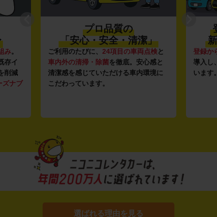
プロ品質の
〜
「安心・安全・清潔」
新
組み
。
ご利用のたびに、
24項目の車両点検
と
登録か
既存イ
車内外の清掃・除菌
を徹底。安心感と
導入し
を削減
清潔感を感じていただける車内環境に
います
ーズナブ
こだわっています。
選ばれる理由を見る