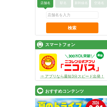
店舗名
駅名
新幹線名
空港名
検索
スマートフォン
⇒ アプリなら最短3分スピード出発！
おすすめコンテンツ