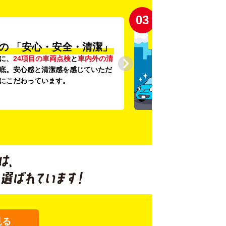
03
の
「安心・安全・清潔」
に、
24項目の車両点検
と
車内外の清
底。安心感と清潔感を感じていただ
にこだわっています。
見る