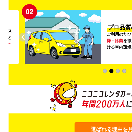
02
円〜
プロ品質
リンス
ご利用のたび
ること
掃・除菌
を徹
う
リー
ける車内環境
選ばれる理由を