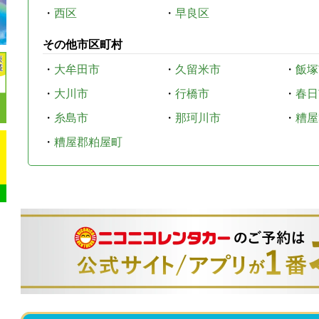
・
西区
・
早良区
その他市区町村
・
大牟田市
・
久留米市
・
飯塚
・
大川市
・
行橋市
・
春日
・
糸島市
・
那珂川市
・
糟屋
・
糟屋郡粕屋町