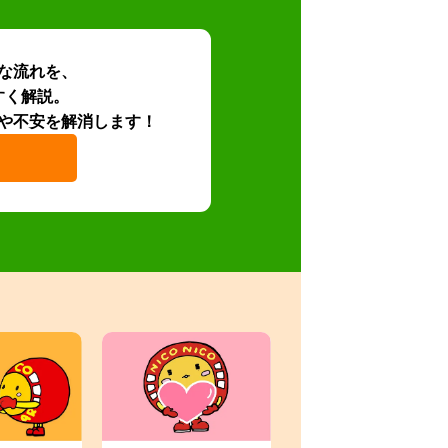
な流れを、
すく解説。
や不安を解消します！