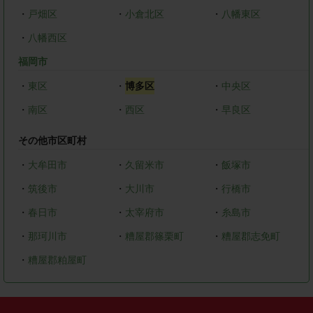
・
戸畑区
・
小倉北区
・
八幡東区
・
八幡西区
福岡市
・
東区
・
博多区
・
中央区
・
南区
・
西区
・
早良区
その他市区町村
・
大牟田市
・
久留米市
・
飯塚市
・
筑後市
・
大川市
・
行橋市
・
春日市
・
太宰府市
・
糸島市
・
那珂川市
・
糟屋郡篠栗町
・
糟屋郡志免町
・
糟屋郡粕屋町