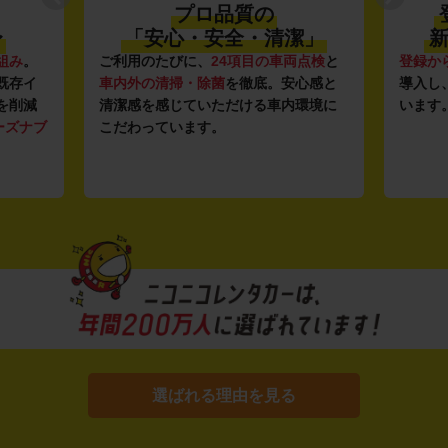
プロ品質の
〜
「安心・安全・清潔」
新
組み
。
ご利用のたびに、
24項目の車両点検
と
登録か
既存イ
車内外の清掃・除菌
を徹底。安心感と
導入し
を削減
清潔感を感じていただける車内環境に
います
ーズナブ
こだわっています。
選ばれる理由を見る