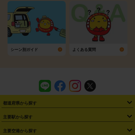
シーン別ガイド
よくある質問
都道府県から探す
・
北海道
・
青森県
・
岩手県
・
宮城県
・
秋田県
・
山形県
主要駅から探す
・
福島県
・
東京都
・
神奈川県
・
埼玉県
・
千葉県
・
茨城県
・
札幌駅
・
仙台駅
・
新宿駅
・
池袋駅
・
渋谷駅
・
東京駅
主要空港から探す
・
栃木県
・
群馬県
・
山梨県
・
愛知県
・
静岡県
・
岐阜県