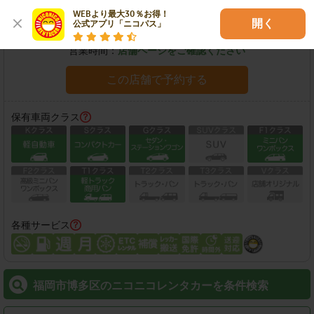
WEBより最大30％お得！

開く
住所：
福岡市博多区博多駅東2-17-5A.R.Kビル2F
地図
公式アプリ「ニコパス」
営業時間：
店舗ページをご確認ください
この店舗で予約する
保有車両クラス
各種サービス
福岡市博多区のニコニコレンタカーを条件検索