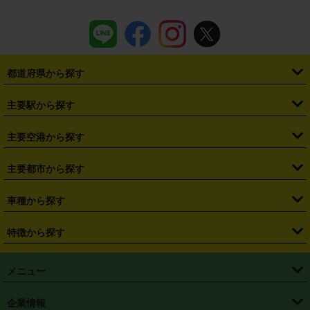
都道府県から探す
・
北海道
・
青森県
・
岩手県
・
宮城県
・
秋田県
・
山形県
主要駅から探す
・
福島県
・
東京都
・
神奈川県
・
埼玉県
・
千葉県
・
茨城県
・
札幌駅
・
仙台駅
・
新宿駅
・
池袋駅
・
渋谷駅
・
東京駅
主要空港から探す
・
栃木県
・
群馬県
・
山梨県
・
愛知県
・
静岡県
・
岐阜県
・
横浜駅
・
川崎駅
・
大宮駅
・
西船橋駅
・
柏駅
・
名古屋駅
・
新千歳空港
・
仙台空港
主要都市から探す
・
長野県
・
新潟県
・
富山県
・
石川県
・
福井県
・
大阪府
・
大阪駅
・
難波駅
・
三宮駅
・
京都駅
・
広島駅
・
博多駅
・
成田空港
・
羽田空港
・
兵庫県
・
京都府
・
滋賀県
・
和歌山県
・
奈良県
・
三重県
・
札幌市
・
仙台市
車種から探す
・
熊本駅
・
那覇空港駅
・
中部国際空港セントレア
・
関西国際空港
・
鳥取県
・
島根県
・
岡山県
・
広島県
・
山口県
・
徳島県
・
千葉市
・
さいたま市
・
軽自動車
・
コンパクトカー
・
ステーションワゴン・セダン
特徴から探す
・
大阪国際空港（伊丹空港）
・
神戸空港
・
香川県
・
愛媛県
・
高知県
・
福岡県
・
佐賀県
・
長崎県
・
横浜市
・
川崎市
・
ミニバン・ワンボックス
・
高級ミニバン・ワンボックス
・
SUV
・
岡山空港
・
徳島空港
・
ハイブリッド
・
宅配レンタカー
・
ETCカードレンタル
・
熊本県
・
大分県
・
宮崎県
・
鹿児島県
・
沖縄県
・
相模原市
・
新潟市
メニュー
・
軽トラック・商用バン
・
福岡空港
・
鹿児島空港
・
長期レンタル
・
深夜時間帯レンタル
・
免責補償プラス
・
静岡市
・
浜松市
・
・
トラック・バン
トップページ
・
はじめての方へ
・
ご利用案内
(タウンエースバン、ライトエースバン等)
企業情報
・
那覇空港
・
パーフェクト補償
・
スタッドレスタイヤ
・
直前予約