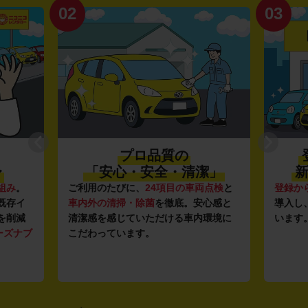
02
03
プロ品質の
〜
「安心・安全・清潔」
新
組み
。
ご利用のたびに、
24項目の車両点検
と
登録か
既存イ
車内外の清掃・除菌
を徹底。安心感と
導入し
を削減
清潔感を感じていただける車内環境に
います
ーズナブ
こだわっています。