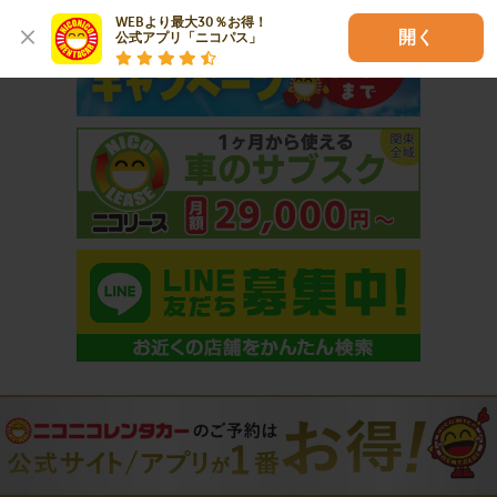
WEBより最大30％お得！

開く
公式アプリ「ニコパス」